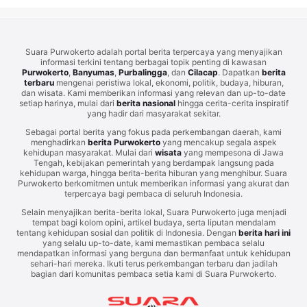
Suara Purwokerto adalah portal berita terpercaya yang menyajikan
informasi terkini tentang berbagai topik penting di kawasan
Purwokerto
,
Banyumas
,
Purbalingga
, dan
Cilacap
. Dapatkan
berita
terbaru
mengenai peristiwa lokal, ekonomi, politik, budaya, hiburan,
dan wisata. Kami memberikan informasi yang relevan dan up-to-date
setiap harinya, mulai dari
berita nasional
hingga cerita-cerita inspiratif
yang hadir dari masyarakat sekitar.
Sebagai portal berita yang fokus pada perkembangan daerah, kami
menghadirkan
berita Purwokerto
yang mencakup segala aspek
kehidupan masyarakat. Mulai dari
wisata
yang mempesona di Jawa
Tengah, kebijakan pemerintah yang berdampak langsung pada
kehidupan warga, hingga berita-berita hiburan yang menghibur. Suara
Purwokerto berkomitmen untuk memberikan informasi yang akurat dan
terpercaya bagi pembaca di seluruh Indonesia.
Selain menyajikan berita-berita lokal, Suara Purwokerto juga menjadi
tempat bagi kolom opini, artikel budaya, serta liputan mendalam
tentang kehidupan sosial dan politik di Indonesia. Dengan
berita hari ini
yang selalu up-to-date, kami memastikan pembaca selalu
mendapatkan informasi yang berguna dan bermanfaat untuk kehidupan
sehari-hari mereka. Ikuti terus perkembangan terbaru dan jadilah
bagian dari komunitas pembaca setia kami di Suara Purwokerto.