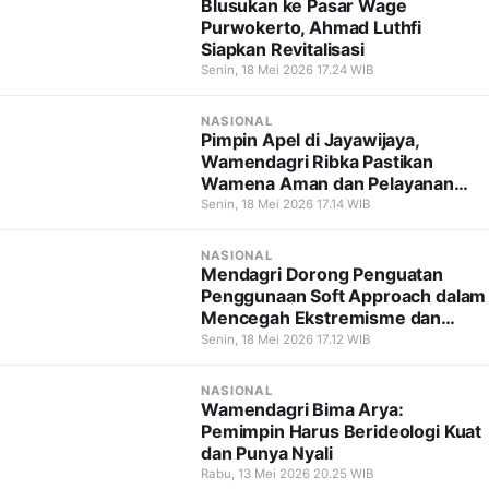
Blusukan ke Pasar Wage
Purwokerto, Ahmad Luthfi
Siapkan Revitalisasi
Senin, 18 Mei 2026 17.24 WIB
NASIONAL
Pimpin Apel di Jayawijaya,
Wamendagri Ribka Pastikan
Wamena Aman dan Pelayanan
Tetap Berjalan
Senin, 18 Mei 2026 17.14 WIB
NASIONAL
Mendagri Dorong Penguatan
Penggunaan Soft Approach dalam
Mencegah Ekstremisme dan
Terorisme
Senin, 18 Mei 2026 17.12 WIB
NASIONAL
Wamendagri Bima Arya:
Pemimpin Harus Berideologi Kuat
dan Punya Nyali
Rabu, 13 Mei 2026 20.25 WIB