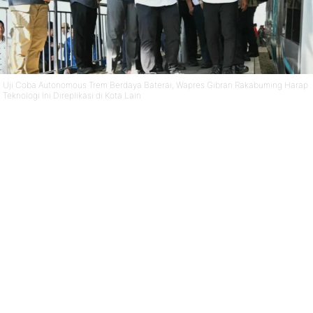
Uji Coba Autonomous Trem Berdaya Baterai, Wapres Gibran Rakabuming Harap
Teknologi Ini Direplikasi di Kota Lain