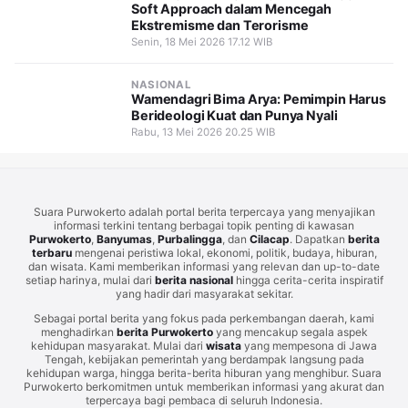
Soft Approach dalam Mencegah
Ekstremisme dan Terorisme
Senin, 18 Mei 2026 17.12 WIB
NASIONAL
Wamendagri Bima Arya: Pemimpin Harus
Berideologi Kuat dan Punya Nyali
Rabu, 13 Mei 2026 20.25 WIB
Suara Purwokerto adalah portal berita terpercaya yang menyajikan
informasi terkini tentang berbagai topik penting di kawasan
Purwokerto
,
Banyumas
,
Purbalingga
, dan
Cilacap
. Dapatkan
berita
terbaru
mengenai peristiwa lokal, ekonomi, politik, budaya, hiburan,
dan wisata. Kami memberikan informasi yang relevan dan up-to-date
setiap harinya, mulai dari
berita nasional
hingga cerita-cerita inspiratif
yang hadir dari masyarakat sekitar.
Sebagai portal berita yang fokus pada perkembangan daerah, kami
menghadirkan
berita Purwokerto
yang mencakup segala aspek
kehidupan masyarakat. Mulai dari
wisata
yang mempesona di Jawa
Tengah, kebijakan pemerintah yang berdampak langsung pada
kehidupan warga, hingga berita-berita hiburan yang menghibur. Suara
Purwokerto berkomitmen untuk memberikan informasi yang akurat dan
terpercaya bagi pembaca di seluruh Indonesia.