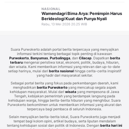
NASIONAL
Wamendagri Bima Arya: Pemimpin Harus
Berideologi Kuat dan Punya Nyali
Rabu, 13 Mei 2026 20.25 WIB
Suara Purwokerto adalah portal berita terpercaya yang menyajikan
informasi terkini tentang berbagai topik penting di kawasan
Purwokerto
,
Banyumas
,
Purbalingga
, dan
Cilacap
. Dapatkan
berita
terbaru
mengenai peristiwa lokal, ekonomi, politik, budaya, hiburan,
dan wisata. Kami memberikan informasi yang relevan dan up-to-date
setiap harinya, mulai dari
berita nasional
hingga cerita-cerita inspiratif
yang hadir dari masyarakat sekitar.
Sebagai portal berita yang fokus pada perkembangan daerah, kami
menghadirkan
berita Purwokerto
yang mencakup segala aspek
kehidupan masyarakat. Mulai dari
wisata
yang mempesona di Jawa
Tengah, kebijakan pemerintah yang berdampak langsung pada
kehidupan warga, hingga berita-berita hiburan yang menghibur. Suara
Purwokerto berkomitmen untuk memberikan informasi yang akurat dan
terpercaya bagi pembaca di seluruh Indonesia.
Selain menyajikan berita-berita lokal, Suara Purwokerto juga menjadi
tempat bagi kolom opini, artikel budaya, serta liputan mendalam
tentang kehidupan sosial dan politik di Indonesia. Dengan
berita hari ini