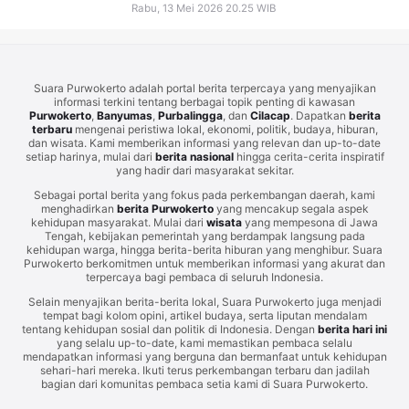
Rabu, 13 Mei 2026 20.25 WIB
Suara Purwokerto adalah portal berita terpercaya yang menyajikan
informasi terkini tentang berbagai topik penting di kawasan
Purwokerto
,
Banyumas
,
Purbalingga
, dan
Cilacap
. Dapatkan
berita
terbaru
mengenai peristiwa lokal, ekonomi, politik, budaya, hiburan,
dan wisata. Kami memberikan informasi yang relevan dan up-to-date
setiap harinya, mulai dari
berita nasional
hingga cerita-cerita inspiratif
yang hadir dari masyarakat sekitar.
Sebagai portal berita yang fokus pada perkembangan daerah, kami
menghadirkan
berita Purwokerto
yang mencakup segala aspek
kehidupan masyarakat. Mulai dari
wisata
yang mempesona di Jawa
Tengah, kebijakan pemerintah yang berdampak langsung pada
kehidupan warga, hingga berita-berita hiburan yang menghibur. Suara
Purwokerto berkomitmen untuk memberikan informasi yang akurat dan
terpercaya bagi pembaca di seluruh Indonesia.
Selain menyajikan berita-berita lokal, Suara Purwokerto juga menjadi
tempat bagi kolom opini, artikel budaya, serta liputan mendalam
tentang kehidupan sosial dan politik di Indonesia. Dengan
berita hari ini
yang selalu up-to-date, kami memastikan pembaca selalu
mendapatkan informasi yang berguna dan bermanfaat untuk kehidupan
sehari-hari mereka. Ikuti terus perkembangan terbaru dan jadilah
bagian dari komunitas pembaca setia kami di Suara Purwokerto.