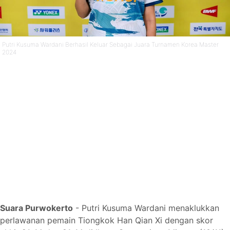
Putri Kusuma Wardani Berhasil Keluar Sebagai Juara Turnamen Korea Master
2024
Suara Purwokerto
- Putri Kusuma Wardani menaklukkan
perlawanan pemain Tiongkok Han Qian Xi dengan skor