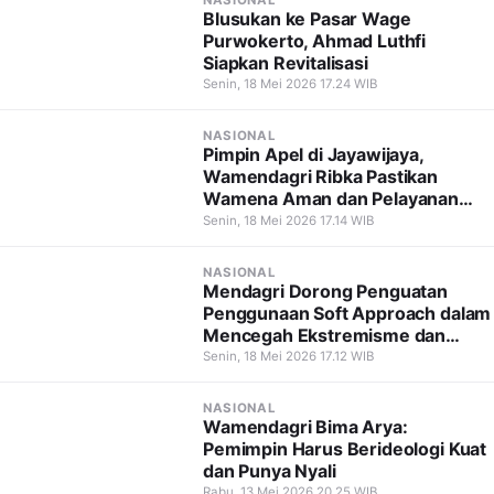
Blusukan ke Pasar Wage
Purwokerto, Ahmad Luthfi
Siapkan Revitalisasi
Senin, 18 Mei 2026 17.24 WIB
NASIONAL
Pimpin Apel di Jayawijaya,
Wamendagri Ribka Pastikan
Wamena Aman dan Pelayanan
Tetap Berjalan
Senin, 18 Mei 2026 17.14 WIB
NASIONAL
Mendagri Dorong Penguatan
Penggunaan Soft Approach dalam
Mencegah Ekstremisme dan
Terorisme
Senin, 18 Mei 2026 17.12 WIB
NASIONAL
Wamendagri Bima Arya:
Pemimpin Harus Berideologi Kuat
dan Punya Nyali
Rabu, 13 Mei 2026 20.25 WIB