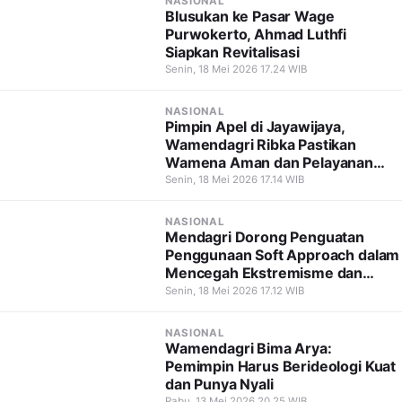
NASIONAL
Blusukan ke Pasar Wage
Purwokerto, Ahmad Luthfi
Siapkan Revitalisasi
Senin, 18 Mei 2026 17.24 WIB
NASIONAL
Pimpin Apel di Jayawijaya,
Wamendagri Ribka Pastikan
Wamena Aman dan Pelayanan
Tetap Berjalan
Senin, 18 Mei 2026 17.14 WIB
NASIONAL
Mendagri Dorong Penguatan
Penggunaan Soft Approach dalam
Mencegah Ekstremisme dan
Terorisme
Senin, 18 Mei 2026 17.12 WIB
NASIONAL
Wamendagri Bima Arya:
Pemimpin Harus Berideologi Kuat
dan Punya Nyali
Rabu, 13 Mei 2026 20.25 WIB