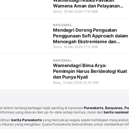
Wamendagri Ribka Pastikan
Wamena Aman dan Pelayanan
Tetap Berjalan
Senin, 18 Mei 2026 17.14 WIB
NASIONAL
Mendagri Dorong Penguatan
Penggunaan Soft Approach dalam
Mencegah Ekstremisme dan
Terorisme
Senin, 18 Mei 2026 17.12 WIB
NASIONAL
Wamendagri Bima Arya:
Pemimpin Harus Berideologi Kuat
dan Punya Nyali
Rabu, 13 Mei 2026 20.25 WIB
i terkini tentang berbagai topik penting di kawasan
Purwokerto
,
Banyumas
,
Pu
informasi yang relevan dan up-to-date setiap harinya, mulai dari
berita nasional
adirkan
berita Purwokerto
yang mencakup segala aspek kehidupan masyarakat. 
 hiburan yang menghibur. Suara Purwokerto berkomitmen untuk memberikan info