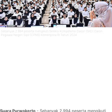
Sebanyak 2.994 peserta mengikuti Seleksi Kompetensi Dasar (SKD) Calon
Pegawai Negeri Sipil (CPNS) Kemenpora RI Tahun 2024
Suara Purwokerto
- Sebanyak 2.994 peserta mengikuti