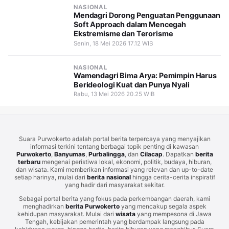
NASIONAL
Mendagri Dorong Penguatan Penggunaan
Soft Approach dalam Mencegah
Ekstremisme dan Terorisme
Senin, 18 Mei 2026 17.12 WIB
NASIONAL
Wamendagri Bima Arya: Pemimpin Harus
Berideologi Kuat dan Punya Nyali
Rabu, 13 Mei 2026 20.25 WIB
Suara Purwokerto adalah portal berita terpercaya yang menyajikan
informasi terkini tentang berbagai topik penting di kawasan
Purwokerto
,
Banyumas
,
Purbalingga
, dan
Cilacap
. Dapatkan
berita
terbaru
mengenai peristiwa lokal, ekonomi, politik, budaya, hiburan,
dan wisata. Kami memberikan informasi yang relevan dan up-to-date
setiap harinya, mulai dari
berita nasional
hingga cerita-cerita inspiratif
yang hadir dari masyarakat sekitar.
Sebagai portal berita yang fokus pada perkembangan daerah, kami
menghadirkan
berita Purwokerto
yang mencakup segala aspek
kehidupan masyarakat. Mulai dari
wisata
yang mempesona di Jawa
Tengah, kebijakan pemerintah yang berdampak langsung pada