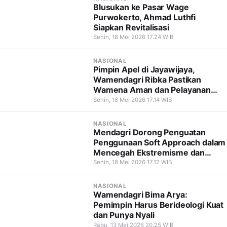
Blusukan ke Pasar Wage
Purwokerto, Ahmad Luthfi
Siapkan Revitalisasi
Senin, 18 Mei 2026 17.24 WIB
NASIONAL
Pimpin Apel di Jayawijaya,
Wamendagri Ribka Pastikan
Wamena Aman dan Pelayanan
Tetap Berjalan
Senin, 18 Mei 2026 17.14 WIB
NASIONAL
Mendagri Dorong Penguatan
Penggunaan Soft Approach dalam
Mencegah Ekstremisme dan
Terorisme
Senin, 18 Mei 2026 17.12 WIB
NASIONAL
Wamendagri Bima Arya:
Pemimpin Harus Berideologi Kuat
dan Punya Nyali
Rabu, 13 Mei 2026 20.25 WIB