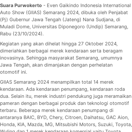
Suara Purwokerto
- Even Gaikindo Indonesia International
Auto Show (GIIAS) Semarang 2024, dibuka oleh Penjabat
(Pj) Gubernur Jawa Tengah (Jateng) Nana Sudjana, di
Muladi Dome, Universitas Diponegoro (Undip) Semarang,
Rabu (23/10/2024).
Kegiatan yang akan dihelat hingga 27 Oktober 2024,
dimeriahkan berbagai merek kendaraan serta beragam
inovasinya. Sehingga masyarakat Semarang, umumnya
Jawa Tengah, akan dimanjakan dengan perhelatan
otomotif ini.
GIIAS Semarang 2024 menampilkan total 14 merek
kendaraan. Ada kendaraan penumpang, kendaraan roda
dua. Selain itu, merek industri pendukung juga meramaikan
pameran dengan berbagai produk dan teknologi otomotif
terbaru. Beberapa merek kendaraan penumpang di
antaranya BAIC, BYD, Chery, Citroen, Daihatsu, GAC Aion,
Honda, KIA, Mazda, MG, Mitsubishi Motors, Suzuki, Toyota,
Wuling dan 1 merek kendaraan komersial yaitu Toyota