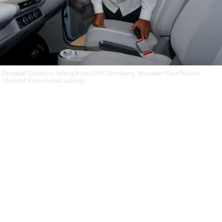
Penjabat Gubernur Jateng Buka GIIAS Semarang, Manjakan Para Pecinta
Otomotif (Foto Humas Jateng)