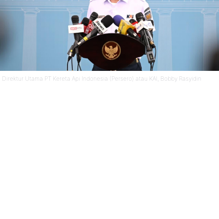
Direktur Utama PT Kereta Api Indonesia (Persero) atau KAI, Bobby Rasyidin