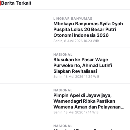
Berita Terkait
LINGKAR BANYUMAS
Mbekayu Banyumas Syifa Dyah
Puspita Lolos 20 Besar Putri
Otonomi Indonesia 2026
Senin, 8 Juni 2026 10.23 WIB
NASIONAL
Blusukan ke Pasar Wage
Purwokerto, Ahmad Luthfi
Siapkan Revitalisasi
Senin, 18 Mei 2026 17.24 WIB
NASIONAL
Pimpin Apel di Jayawijaya,
Wamendagri Ribka Pastikan
Wamena Aman dan Pelayanan
Tetap Berjalan
Senin, 18 Mei 2026 17.14 WIB
NASIONAL