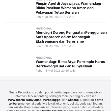
Pimpin Apel di Jayawijaya, Wamendagri
Ribka Pastikan Wamena Aman dan
Pelayanan Tetap Berjalan
Senin, 18 Mei 2026 17.14 WIB
NASIONAL
Mendagri Dorong Penguatan Penggunaan
Soft Approach dalam Mencegah
Ekstremisme dan Terorisme
Senin, 18 Mei 2026 17.12 WIB
NASIONAL
Wamendagri Bima Arya: Pemimpin Harus
Berideologi Kuat dan Punya Nyali
Rabu, 13 Mei 2026 20.25 WIB
Suara Purwokerto adalah portal berita terpercaya yang menyajikan
informasi terkini tentang berbagai topik penting di kawasan
Purwokerto
,
Banyumas
,
Purbalingga
, dan
Cilacap
. Dapatkan
berita
terbaru
mengenai peristiwa lokal, ekonomi, politik, budaya, hiburan,
dan wisata. Kami memberikan informasi yang relevan dan up-to-date
setiap harinya, mulai dari
berita nasional
hingga cerita-cerita inspiratif