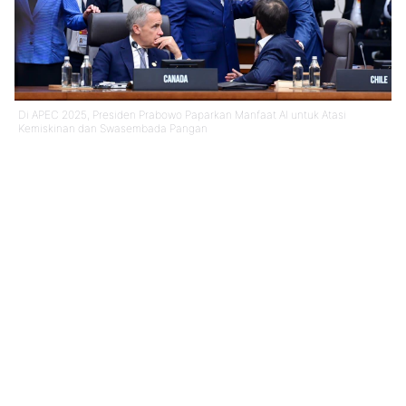
Di APEC 2025, Presiden Prabowo Paparkan Manfaat AI untuk Atasi
Kemiskinan dan Swasembada Pangan