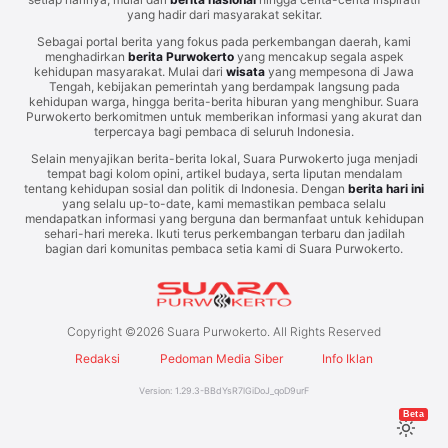
yang hadir dari masyarakat sekitar.
Sebagai portal berita yang fokus pada perkembangan daerah, kami
menghadirkan
berita Purwokerto
yang mencakup segala aspek
kehidupan masyarakat. Mulai dari
wisata
yang mempesona di Jawa
Tengah, kebijakan pemerintah yang berdampak langsung pada
kehidupan warga, hingga berita-berita hiburan yang menghibur. Suara
Purwokerto berkomitmen untuk memberikan informasi yang akurat dan
terpercaya bagi pembaca di seluruh Indonesia.
Selain menyajikan berita-berita lokal, Suara Purwokerto juga menjadi
tempat bagi kolom opini, artikel budaya, serta liputan mendalam
tentang kehidupan sosial dan politik di Indonesia. Dengan
berita hari ini
yang selalu up-to-date, kami memastikan pembaca selalu
mendapatkan informasi yang berguna dan bermanfaat untuk kehidupan
sehari-hari mereka. Ikuti terus perkembangan terbaru dan jadilah
bagian dari komunitas pembaca setia kami di Suara Purwokerto.
Copyright ©
2026
Suara Purwokerto. All Rights Reserved
Redaksi
Pedoman Media Siber
Info Iklan
Version:
1.29.3
-
BBdYsR7lGiDoJ_qoD9urF
Beta