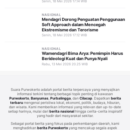
Senin, 18 Mei 2026 17.14 WIB
NASIONAL
Mendagri Dorong Penguatan Penggunaan
Soft Approach dalam Mencegah
Ekstremisme dan Terorisme
Senin, 18 Mei 2026 17.12 WIB
NASIONAL
Wamendagri Bima Arya: Pemimpin Harus
Berideologi Kuat dan Punya Nyali
Rabu, 13 Mei 2026 20.25 WIB
Suara Purwokerto adalah portal berita terpercaya yang menyajikan
informasi terkini tentang berbagai topik penting di kawasan
Purwokerto
,
Banyumas
,
Purbalingga
, dan
Cilacap
. Dapatkan
berita
terbaru
mengenai peristiwa lokal, ekonomi, politik, budaya, hiburan,
dan wisata. Kami memberikan informasi yang relevan dan up-to-date
setiap harinya, mulai dari
berita nasional
hingga cerita-cerita inspiratif
yang hadir dari masyarakat sekitar.
Sebagai portal berita yang fokus pada perkembangan daerah, kami
menghadirkan
berita Purwokerto
yang mencakup segala aspek