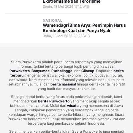
Ekstremisme dan Terorisme
Senin, 18 Mei 2026 17.12 WIB
NASIONAL
Wamendagri Bima Arya: Pemimpin Harus
Berideologi Kuat dan Punya Nyali
Rabu, 13 Mei 2026 20.25 WIB
Suara Purwokerto adalah portal berita terpercaya yang menyajikan
informasi terkini tentang berbagai topik penting di kawasan
Purwokerto
,
Banyumas
,
Purbalingga
, dan
Cilacap
. Dapatkan
berita
terbaru
mengenai peristiwa lokal, ekonomi, politik, budaya, hiburan,
dan wisata. Kami memberikan informasi yang relevan dan up-to-date
setiap harinya, mulai dari
berita nasional
hingga cerita-cerita inspiratif
yang hadir dari masyarakat sekitar.
Sebagai portal berita yang fokus pada perkembangan daerah, kami
menghadirkan
berita Purwokerto
yang mencakup segala aspek
kehidupan masyarakat. Mulai dari
wisata
yang mempesona di Jawa
Tengah, kebijakan pemerintah yang berdampak langsung pada
kehidupan warga, hingga berita-berita hiburan yang menghibur. Suara
Purwokerto berkomitmen untuk memberikan informasi yang akurat dan
terpercaya bagi pembaca di seluruh Indonesia.
Selain menyajikan berita-berita lokal, Suara Purwokerto juga menjadi