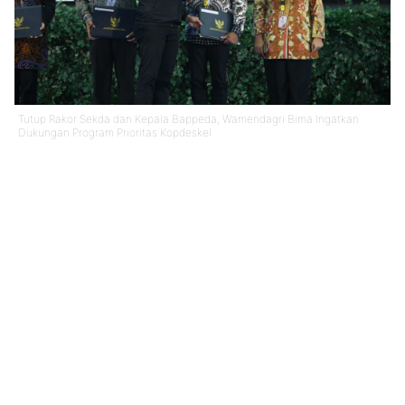
Tutup Rakor Sekda dan Kepala Bappeda, Wamendagri Bima Ingatkan
Dukungan Program Prioritas Kopdeskel