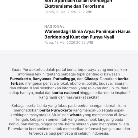
Soft Approach dalam Mencegah
Ekstremisme dan Terorisme
Senin, 18 Mei 2026 17.12 WIB
NASIONAL
Wamendagri Bima Arya: Pemimpin Harus
Berideologi Kuat dan Punya Nyali
Rabu, 13 Mei 2026 20.25 WIB
Suara Purwokerto adalah portal berita terpercaya yang menyajikan
informasi terkini tentang berbagai topik penting di kawasan
Purwokerto
,
Banyumas
,
Purbalingga
, dan
Cilacap
. Dapatkan
berita
terbaru
mengenai peristiwa lokal, ekonomi, politik, budaya, hiburan,
dan wisata. Kami memberikan informasi yang relevan dan up-to-date
setiap harinya, mulai dari
berita nasional
hingga cerita-cerita inspiratif
yang hadir dari masyarakat sekitar.
Sebagai portal berita yang fokus pada perkembangan daerah, kami
menghadirkan
berita Purwokerto
yang mencakup segala aspek
kehidupan masyarakat. Mulai dari
wisata
yang mempesona di Jawa
Tengah, kebijakan pemerintah yang berdampak langsung pada
kehidupan warga, hingga berita-berita hiburan yang menghibur. Suara
Purwokerto berkomitmen untuk memberikan informasi yang akurat dan
terpercaya bagi pembaca di seluruh Indonesia.