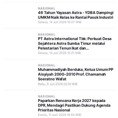
NASIONAL
46 Tahun Yayasan Astra - YDBA Dampingi
UMKM Naik Kelas ke Rantai Pasok Industri
Selasa, 14 Juli 2026 15.07 WIB
NASIONAL
PT Astra International Tbk: Perkuat Desa
Sejahtera Astra Sumba Timur melalui
Pelestarian Tenun Ikat dan
Pemberdayaan Perempuan
Selasa, 14 Juli 2026 15.01 WIB
NASIONAL
Muhammadiyah Berduka, Ketua Umum PP
Aisyiyah 2000–2010 Prof. Chamamah
Soeratno Wafat
Rabu, 8 Juli 2026 00.16 WIB
NASIONAL
Paparkan Rencana Kerja 2027 kepada
DPR, Mendagri Pastikan Dukung Agenda
Prioritas Nasional
Kamis, 11 Juni 2026 16.50 WIB