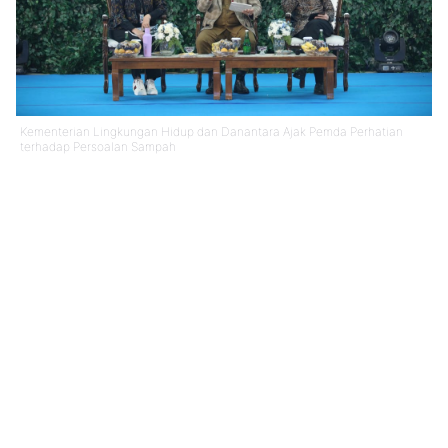
Kementerian Lingkungan Hidup dan Danantara Ajak Pemda Perhatian
terhadap Persoalan Sampah