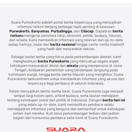
Suara Purwokerto adalah portal berita terpercaya yang menyajikan
informasi terkini tentang berbagai topik penting di kawasan
Purwokerto
,
Banyumas
,
Purbalingga
, dan
Cilacap
. Dapatkan
berita
terbaru
mengenai peristiwa lokal, ekonomi, politik, budaya, hiburan,
dan wisata. Kami memberikan informasi yang relevan dan up-to-date
setiap harinya, mulai dari
berita nasional
hingga cerita-cerita inspiratif
yang hadir dari masyarakat sekitar.
Sebagai portal berita yang fokus pada perkembangan daerah, kami
menghadirkan
berita Purwokerto
yang mencakup segala aspek
kehidupan masyarakat. Mulai dari
wisata
yang mempesona di Jawa
Tengah, kebijakan pemerintah yang berdampak langsung pada
kehidupan warga, hingga berita-berita hiburan yang menghibur. Suara
Purwokerto berkomitmen untuk memberikan informasi yang akurat dan
terpercaya bagi pembaca di seluruh Indonesia.
Selain menyajikan berita-berita lokal, Suara Purwokerto juga menjadi
tempat bagi kolom opini, artikel budaya, serta liputan mendalam
tentang kehidupan sosial dan politik di Indonesia. Dengan
berita hari ini
yang selalu up-to-date, kami memastikan pembaca selalu
mendapatkan informasi yang berguna dan bermanfaat untuk kehidupan
sehari-hari mereka. Ikuti terus perkembangan terbaru dan jadilah
bagian dari komunitas pembaca setia kami di Suara Purwokerto.