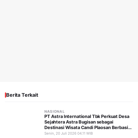
Berita Terkait
NASIONAL
PT Astra International Tbk Perkuat Desa
Sejahtera Astra Bugisan sebagai
Destinasi Wisata Candi Plaosan Berbasis
Budaya
Senin, 20 Juli 2026 04.11 WIB