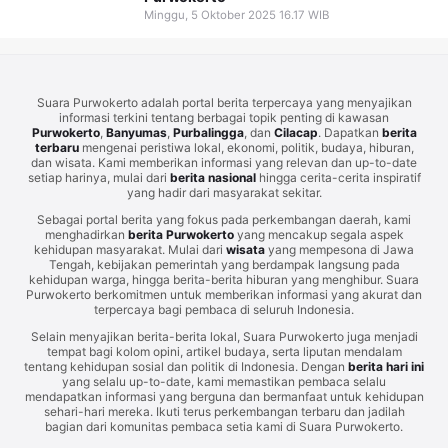
Minggu, 5 Oktober 2025 16.17 WIB
Suara Purwokerto adalah portal berita terpercaya yang menyajikan
informasi terkini tentang berbagai topik penting di kawasan
Purwokerto
,
Banyumas
,
Purbalingga
, dan
Cilacap
. Dapatkan
berita
terbaru
mengenai peristiwa lokal, ekonomi, politik, budaya, hiburan,
dan wisata. Kami memberikan informasi yang relevan dan up-to-date
setiap harinya, mulai dari
berita nasional
hingga cerita-cerita inspiratif
yang hadir dari masyarakat sekitar.
Sebagai portal berita yang fokus pada perkembangan daerah, kami
menghadirkan
berita Purwokerto
yang mencakup segala aspek
kehidupan masyarakat. Mulai dari
wisata
yang mempesona di Jawa
Tengah, kebijakan pemerintah yang berdampak langsung pada
kehidupan warga, hingga berita-berita hiburan yang menghibur. Suara
Purwokerto berkomitmen untuk memberikan informasi yang akurat dan
terpercaya bagi pembaca di seluruh Indonesia.
Selain menyajikan berita-berita lokal, Suara Purwokerto juga menjadi
tempat bagi kolom opini, artikel budaya, serta liputan mendalam
tentang kehidupan sosial dan politik di Indonesia. Dengan
berita hari ini
yang selalu up-to-date, kami memastikan pembaca selalu
mendapatkan informasi yang berguna dan bermanfaat untuk kehidupan
sehari-hari mereka. Ikuti terus perkembangan terbaru dan jadilah
bagian dari komunitas pembaca setia kami di Suara Purwokerto.