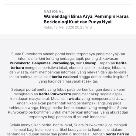
NASIONAL
Wamendagri Bima Arya: Pemimpin Harus
Berideologi Kuat dan Punya Nyali
Rabu, 13 Mei 2026 20.25 WIB
Suara Purwokerto adalah portal berita terpercaya yang menyajikan
informasi terkini tentang berbagai topik penting di kawasan
Purwokerto
,
Banyumas
,
Purbalingga
, dan
Cilacap
. Dapatkan
berita
terbaru
mengenai peristiwa lokal, ekonomi, politik, budaya, hiburan,
dan wisata. Kami memberikan informasi yang relevan dan up-to-date
setiap harinya, mulai dari
berita nasional
hingga cerita-cerita inspiratif
yang hadir dari masyarakat sekitar.
Sebagai portal berita yang fokus pada perkembangan daerah, kami
menghadirkan
berita Purwokerto
yang mencakup segala aspek
kehidupan masyarakat. Mulai dari
wisata
yang mempesona di Jawa
Tengah, kebijakan pemerintah yang berdampak langsung pada
kehidupan warga, hingga berita-berita hiburan yang menghibur. Suara
Purwokerto berkomitmen untuk memberikan informasi yang akurat dan
terpercaya bagi pembaca di seluruh Indonesia.
Selain menyajikan berita-berita lokal, Suara Purwokerto juga menjadi
tempat bagi kolom opini, artikel budaya, serta liputan mendalam
tentang kehidupan sosial dan politik di Indonesia. Dengan
berita hari ini