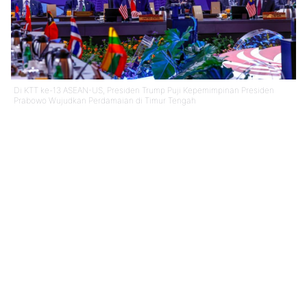
Di KTT ke-13 ASEAN-US, Presiden Trump Puji Kepemimpinan Presiden
Prabowo Wujudkan Perdamaian di Timur Tengah