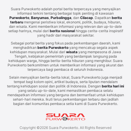
Suara Purwokerto adalah portal berita terpercaya yang menyajikan
informasi terkini tentang berbagai topik penting di kawasan
Purwokerto
,
Banyumas
,
Purbalingga
, dan
Cilacap
. Dapatkan
berita
terbaru
mengenai peristiwa lokal, ekonomi, politik, budaya, hiburan,
dan wisata. Kami memberikan informasi yang relevan dan up-to-date
setiap harinya, mulai dari
berita nasional
hingga cerita-cerita inspiratif
yang hadir dari masyarakat sekitar.
Sebagai portal berita yang fokus pada perkembangan daerah, kami
menghadirkan
berita Purwokerto
yang mencakup segala aspek
kehidupan masyarakat. Mulai dari
wisata
yang mempesona di Jawa
Tengah, kebijakan pemerintah yang berdampak langsung pada
kehidupan warga, hingga berita-berita hiburan yang menghibur. Suara
Purwokerto berkomitmen untuk memberikan informasi yang akurat dan
terpercaya bagi pembaca di seluruh Indonesia.
Selain menyajikan berita-berita lokal, Suara Purwokerto juga menjadi
tempat bagi kolom opini, artikel budaya, serta liputan mendalam
tentang kehidupan sosial dan politik di Indonesia. Dengan
berita hari ini
yang selalu up-to-date, kami memastikan pembaca selalu
mendapatkan informasi yang berguna dan bermanfaat untuk kehidupan
sehari-hari mereka. Ikuti terus perkembangan terbaru dan jadilah
bagian dari komunitas pembaca setia kami di Suara Purwokerto.
Copyright ©
2026
Suara Purwokerto. All Rights Reserved