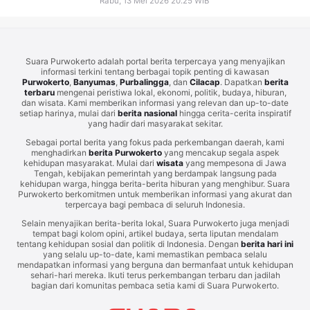
Rabu, 13 Mei 2026 20.25 WIB
Suara Purwokerto adalah portal berita terpercaya yang menyajikan
informasi terkini tentang berbagai topik penting di kawasan
Purwokerto
,
Banyumas
,
Purbalingga
, dan
Cilacap
. Dapatkan
berita
terbaru
mengenai peristiwa lokal, ekonomi, politik, budaya, hiburan,
dan wisata. Kami memberikan informasi yang relevan dan up-to-date
setiap harinya, mulai dari
berita nasional
hingga cerita-cerita inspiratif
yang hadir dari masyarakat sekitar.
Sebagai portal berita yang fokus pada perkembangan daerah, kami
menghadirkan
berita Purwokerto
yang mencakup segala aspek
kehidupan masyarakat. Mulai dari
wisata
yang mempesona di Jawa
Tengah, kebijakan pemerintah yang berdampak langsung pada
kehidupan warga, hingga berita-berita hiburan yang menghibur. Suara
Purwokerto berkomitmen untuk memberikan informasi yang akurat dan
terpercaya bagi pembaca di seluruh Indonesia.
Selain menyajikan berita-berita lokal, Suara Purwokerto juga menjadi
tempat bagi kolom opini, artikel budaya, serta liputan mendalam
tentang kehidupan sosial dan politik di Indonesia. Dengan
berita hari ini
yang selalu up-to-date, kami memastikan pembaca selalu
mendapatkan informasi yang berguna dan bermanfaat untuk kehidupan
sehari-hari mereka. Ikuti terus perkembangan terbaru dan jadilah
bagian dari komunitas pembaca setia kami di Suara Purwokerto.