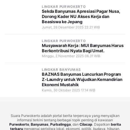
LINGKAR PURWOKERTO
Sekda Banyumas Apresiasi Pagar Nusa,
Dorong Kader NU Akses Kerja dan
Beasiswa ke Jepang
Jumat, 26 Desember 2025 22.21 WIB
LINGKAR PURWOKERTO
Musyawarah Kerja : MUI Banyumas Harus
Berkontribusi Nyata Bagi Umat.
Minggu, 2 November 2025 06.31 WIB
LINGKAR BANYUMAS
BAZNAS Banyumas Luncurkan Program
Z-Laundry untuk Wujudkan Kemandirian
Ekonomi Mustahik
Kamis, 30 Oktober 2025 17.14 WIB
Suara Purwokerto adalah portal berita terpercaya yang menyajikan
informasi terkini tentang berbagai topik penting di kawasan
Purwokerto
,
Banyumas
,
Purbalingga
, dan
Cilacap
. Dapatkan
berita
terbaru
mengenai peristiwa lokal, ekonomi, politik, budaya, hiburan,