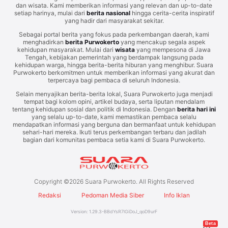
dan wisata. Kami memberikan informasi yang relevan dan up-to-date
setiap harinya, mulai dari
berita nasional
hingga cerita-cerita inspiratif
yang hadir dari masyarakat sekitar.
Sebagai portal berita yang fokus pada perkembangan daerah, kami
menghadirkan
berita Purwokerto
yang mencakup segala aspek
kehidupan masyarakat. Mulai dari
wisata
yang mempesona di Jawa
Tengah, kebijakan pemerintah yang berdampak langsung pada
kehidupan warga, hingga berita-berita hiburan yang menghibur. Suara
Purwokerto berkomitmen untuk memberikan informasi yang akurat dan
terpercaya bagi pembaca di seluruh Indonesia.
Selain menyajikan berita-berita lokal, Suara Purwokerto juga menjadi
tempat bagi kolom opini, artikel budaya, serta liputan mendalam
tentang kehidupan sosial dan politik di Indonesia. Dengan
berita hari ini
yang selalu up-to-date, kami memastikan pembaca selalu
mendapatkan informasi yang berguna dan bermanfaat untuk kehidupan
sehari-hari mereka. Ikuti terus perkembangan terbaru dan jadilah
bagian dari komunitas pembaca setia kami di Suara Purwokerto.
Copyright ©
2026
Suara Purwokerto. All Rights Reserved
Redaksi
Pedoman Media Siber
Info Iklan
Version:
1.29.3
-
BBdYsR7lGiDoJ_qoD9urF
Beta