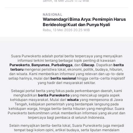
Senin, 18 Mei 2026 17.12 WIB
NASIONAL
Wamendagri Bima Arya: Pemimpin Harus
Berideologi Kuat dan Punya Nyali
Rabu, 13 Mei 2026 20.25 WIB
Suara Purwokerto adalah portal berita terpercaya yang menyajikan
informasi terkini tentang berbagai topik penting di kawasan
Purwokerto
,
Banyumas
,
Purbalingga
, dan
Cilacap
. Dapatkan
berita
terbaru
mengenai peristiwa lokal, ekonomi, politik, budaya, hiburan,
dan wisata. Kami memberikan informasi yang relevan dan up-to-date
setiap harinya, mulai dari
berita nasional
hingga cerita-cerita inspiratif
yang hadir dari masyarakat sekitar.
Sebagai portal berita yang fokus pada perkembangan daerah, kami
menghadirkan
berita Purwokerto
yang mencakup segala aspek
kehidupan masyarakat. Mulai dari
wisata
yang mempesona di Jawa
Tengah, kebijakan pemerintah yang berdampak langsung pada
kehidupan warga, hingga berita-berita hiburan yang menghibur. Suara
Purwokerto berkomitmen untuk memberikan informasi yang akurat dan
terpercaya bagi pembaca di seluruh Indonesia.
Selain menyajikan berita-berita lokal, Suara Purwokerto juga menjadi
tempat bagi kolom opini, artikel budaya, serta liputan mendalam