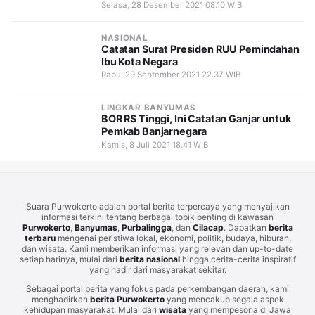
Selasa, 28 Desember 2021 08.10 WIB
NASIONAL
Catatan Surat Presiden RUU Pemindahan
Ibu Kota Negara
Rabu, 29 September 2021 22.37 WIB
LINGKAR BANYUMAS
BOR RS Tinggi, Ini Catatan Ganjar untuk
Pemkab Banjarnegara
Kamis, 8 Juli 2021 18.41 WIB
Suara Purwokerto adalah portal berita terpercaya yang menyajikan
informasi terkini tentang berbagai topik penting di kawasan
Purwokerto
,
Banyumas
,
Purbalingga
, dan
Cilacap
. Dapatkan
berita
terbaru
mengenai peristiwa lokal, ekonomi, politik, budaya, hiburan,
dan wisata. Kami memberikan informasi yang relevan dan up-to-date
setiap harinya, mulai dari
berita nasional
hingga cerita-cerita inspiratif
yang hadir dari masyarakat sekitar.
Sebagai portal berita yang fokus pada perkembangan daerah, kami
menghadirkan
berita Purwokerto
yang mencakup segala aspek
kehidupan masyarakat. Mulai dari
wisata
yang mempesona di Jawa