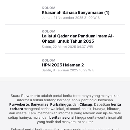
KOLOM
Khasanah Bahasa Banyumasan (1)
Jumat, 21 November 2025 21.09 WIB
KOLOM
Lailatul Qadar dan Panduan Imam Al-
Ghazali untuk Tahun 2025
Sabtu, 22 Maret 2025 04.37 WIB
KOLOM
HPN 2025 Halaman 2
Sabtu, 8 Februari 2025 16.29 WIB
Suara Purwokerto adalah portal berita terpercaya yang menyajikan
informasi terkini tentang berbagai topik penting di kawasan
Purwokerto
,
Banyumas
,
Purbalingga
, dan
Cilacap
. Dapatkan
berita
terbaru
mengenai peristiwa lokal, ekonomi, politik, budaya, hiburan,
dan wisata. Kami memberikan informasi yang relevan dan up-to-date
setiap harinya, mulai dari
berita nasional
hingga cerita-cerita inspiratif
yang hadir dari masyarakat sekitar.
Sebagai portal berita yang fokus pada perkembangan daerah, kami