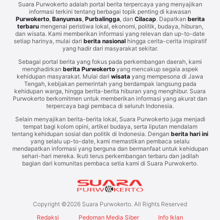
Suara Purwokerto adalah portal berita terpercaya yang menyajikan
informasi terkini tentang berbagai topik penting di kawasan
Purwokerto
,
Banyumas
,
Purbalingga
, dan
Cilacap
. Dapatkan
berita
terbaru
mengenai peristiwa lokal, ekonomi, politik, budaya, hiburan,
dan wisata. Kami memberikan informasi yang relevan dan up-to-date
setiap harinya, mulai dari
berita nasional
hingga cerita-cerita inspiratif
yang hadir dari masyarakat sekitar.
Sebagai portal berita yang fokus pada perkembangan daerah, kami
menghadirkan
berita Purwokerto
yang mencakup segala aspek
kehidupan masyarakat. Mulai dari
wisata
yang mempesona di Jawa
Tengah, kebijakan pemerintah yang berdampak langsung pada
kehidupan warga, hingga berita-berita hiburan yang menghibur. Suara
Purwokerto berkomitmen untuk memberikan informasi yang akurat dan
terpercaya bagi pembaca di seluruh Indonesia.
Selain menyajikan berita-berita lokal, Suara Purwokerto juga menjadi
tempat bagi kolom opini, artikel budaya, serta liputan mendalam
tentang kehidupan sosial dan politik di Indonesia. Dengan
berita hari ini
yang selalu up-to-date, kami memastikan pembaca selalu
mendapatkan informasi yang berguna dan bermanfaat untuk kehidupan
sehari-hari mereka. Ikuti terus perkembangan terbaru dan jadilah
bagian dari komunitas pembaca setia kami di Suara Purwokerto.
Copyright ©
2026
Suara Purwokerto. All Rights Reserved
Redaksi
Pedoman Media Siber
Info Iklan