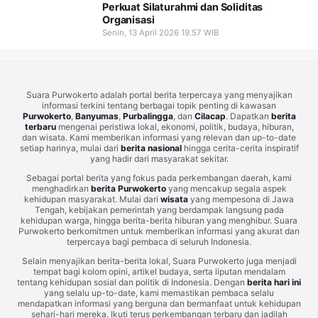
Perkuat Silaturahmi dan Soliditas
Organisasi
Senin, 13 April 2026 19.57 WIB
Suara Purwokerto adalah portal berita terpercaya yang menyajikan
informasi terkini tentang berbagai topik penting di kawasan
Purwokerto
,
Banyumas
,
Purbalingga
, dan
Cilacap
. Dapatkan
berita
terbaru
mengenai peristiwa lokal, ekonomi, politik, budaya, hiburan,
dan wisata. Kami memberikan informasi yang relevan dan up-to-date
setiap harinya, mulai dari
berita nasional
hingga cerita-cerita inspiratif
yang hadir dari masyarakat sekitar.
Sebagai portal berita yang fokus pada perkembangan daerah, kami
menghadirkan
berita Purwokerto
yang mencakup segala aspek
kehidupan masyarakat. Mulai dari
wisata
yang mempesona di Jawa
Tengah, kebijakan pemerintah yang berdampak langsung pada
kehidupan warga, hingga berita-berita hiburan yang menghibur. Suara
Purwokerto berkomitmen untuk memberikan informasi yang akurat dan
terpercaya bagi pembaca di seluruh Indonesia.
Selain menyajikan berita-berita lokal, Suara Purwokerto juga menjadi
tempat bagi kolom opini, artikel budaya, serta liputan mendalam
tentang kehidupan sosial dan politik di Indonesia. Dengan
berita hari ini
yang selalu up-to-date, kami memastikan pembaca selalu
mendapatkan informasi yang berguna dan bermanfaat untuk kehidupan
sehari-hari mereka. Ikuti terus perkembangan terbaru dan jadilah