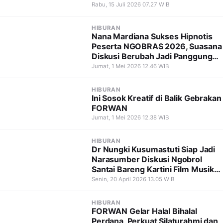
Rabu, 15 Juli 2026 07.27 WIB
HIBURAN
Nana Mardiana Sukses Hipnotis
Peserta NGOBRAS 2026, Suasana
Diskusi Berubah Jadi Panggung
Hiburan
Jumat, 1 Mei 2026 12.46 WIB
HIBURAN
Ini Sosok Kreatif di Balik Gebrakan
FORWAN
Jumat, 1 Mei 2026 12.38 WIB
HIBURAN
Dr Nungki Kusumastuti Siap Jadi
Narasumber Diskusi Ngobrol
Santai Bareng Kartini Film Musik
dan Seni 2026
Senin, 20 April 2026 13.05 WIB
HIBURAN
FORWAN Gelar Halal Bihalal
Perdana, Perkuat Silaturahmi dan