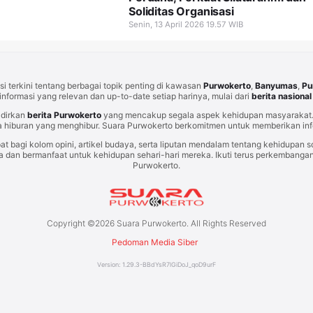
Soliditas Organisasi
Senin, 13 April 2026 19.57 WIB
i terkini tentang berbagai topik penting di kawasan
Purwokerto
,
Banyumas
,
Pu
informasi yang relevan dan up-to-date setiap harinya, mulai dari
berita nasional
adirkan
berita Purwokerto
yang mencakup segala aspek kehidupan masyarakat. 
 hiburan yang menghibur. Suara Purwokerto berkomitmen untuk memberikan info
at bagi kolom opini, artikel budaya, serta liputan mendalam tentang kehidupan so
an bermanfaat untuk kehidupan sehari-hari mereka. Ikuti terus perkembangan t
Purwokerto.
Copyright ©
2026
Suara Purwokerto. All Rights Reserved
Pedoman Media Siber
Version:
1.29.3
-
BBdYsR7lGiDoJ_qoD9urF