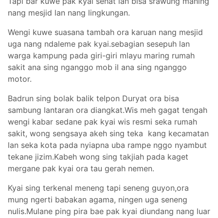
Tapi bar kuwe pak kyai sehat lan bisa srawung maning
nang mesjid lan nang lingkungan.
Wengi kuwe suasana tambah ora karuan nang mesjid
uga nang ndaleme pak kyai.sebagian sesepuh lan
warga kampung pada giri-giri mlayu maring rumah
sakit ana sing nganggo mob il ana sing nganggo
motor.
Badrun sing bolak balik telpon Duryat ora bisa
sambung lantaran ora diangkat.Wis meh gagat tengah
wengi kabar sedane pak kyai wis resmi seka rumah
sakit, wong sengsaya akeh sing teka kang kecamatan
lan seka kota pada nyiapna uba rampe nggo nyambut
tekane jizim.Kabeh wong sing takjiah pada kaget
mergane pak kyai ora tau gerah nemen.
Kyai sing terkenal meneng tapi seneng guyon,ora
mung ngerti babakan agama, ningen uga seneng
nulis.Mulane ping pira bae pak kyai diundang nang luar