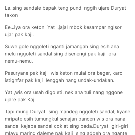
La..sing sandale bapak teng pundi nggih ujare Duryat
takon
Ee...iya ora keton Yat ..jajal mbok kesampar ngisor
ujar pak kaji.
Suwe gole nggoleti nganti jamangah sing esih ana
melu nggoleti sandal sing disenengi pak kaji ora
nemu-nemu.
Pasuryane pak kaji wis keton mulai ora beger, karo
istighfar pak kaji lenggah nang undak-undakan.
Yat ,wis ora usah digoleti, nek ana tuli nang nggone
ujare pak Kaji
Tapi mung Duryat sing mandeg nggoleti sandal, liyane
mripate esih tumungkul senajan pancen wis ora nana
sandal kejaba sandal coklat sing beda.Duryat giri-giri
mlayu maring daleme pak kaji sing adoeh ora ngante