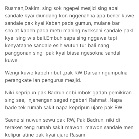
Rusman,Dakim, sing sok ngepel mesjid sing apal
sandale kyai diundang kon nggenahna apa bener kuwe
sandale pak kyai.Kabeh pada gumun, mulane bar
sholat kabeh pada metu maning nyekseni sandale pakl
kyai sing wis bali.Embuh sapa sing nggawa tapi
kenyataane sandale esih wutuh tur bali nang
panggonan sing pak kyai biasa ngesokna sandal
kuwe.
Wengi kuwe kabeh ribut ,pak RW Darsan ngumpulna
perangkate lan pengurus mesjid.
Niki kepripun pak Badrun cobi mbok gadah pemikiran
sing sae, njenengan saged ngabari Rahmat .Napa
bade tek rumah sakit napa kepripun ujare pak RW
Saene si nuwun sewu pak RW, Pak Badrun, niki di
teraken teng rumah sakit mawon mawon sandale men
kelipur atine pak kyai ujare Rasam