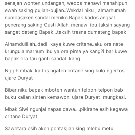
senajan wonten undangan, wedos menawi manahipun
ewah saking pujian-pujian..Wekdal niku , almarhumah
numbasaken sandal meniko.Bapak kados angsal
penerang saking Gusti Allah, menawi ibu taksih sayang
sanget dateng Bapak...taksih tresna dumateng bapak
Alhamdulillah..dadi kaya kuwe critane..aku ora nate
krungu.almarhum ibu ya ora pirsa ya kang?i bar kuwe
bapak ora tau ganti sandal kang
Nggih mbak..kados ngaten critane sing kulo ngertos
ujare Duryat
Bibar niku bapak mboten wantun telpon-telpon bab
buku kalian sinten kemawon. ujare Duryat mungkasi.
Mbak Siwi ngunjal napas dawa....pikirane esih kegawa
critane Duryat.
Sawetara esih akeh pentakjiah sing mlebu metu