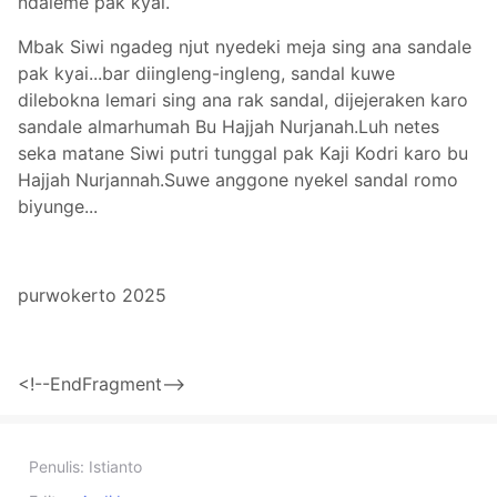
ndaleme pak kyai.
Mbak Siwi ngadeg njut nyedeki meja sing ana sandale
pak kyai...bar diingleng-ingleng, sandal kuwe
dilebokna lemari sing ana rak sandal, dijejeraken karo
sandale almarhumah Bu Hajjah Nurjanah.Luh netes
seka matane Siwi putri tunggal pak Kaji Kodri karo bu
Hajjah Nurjannah.Suwe anggone nyekel sandal romo
biyunge...
purwokerto 2025
<!--EndFragment-->
Penulis:
Istianto