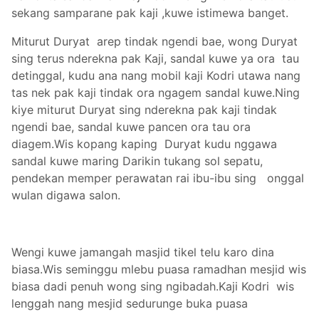
sekang samparane pak kaji ,kuwe istimewa banget.
Miturut Duryat arep tindak ngendi bae, wong Duryat
sing terus nderekna pak Kaji, sandal kuwe ya ora tau
detinggal, kudu ana nang mobil kaji Kodri utawa nang
tas nek pak kaji tindak ora ngagem sandal kuwe.Ning
kiye miturut Duryat sing nderekna pak kaji tindak
ngendi bae, sandal kuwe pancen ora tau ora
diagem.Wis kopang kaping Duryat kudu nggawa
sandal kuwe maring Darikin tukang sol sepatu,
pendekan memper perawatan rai ibu-ibu sing onggal
wulan digawa salon.
Wengi kuwe jamangah masjid tikel telu karo dina
biasa.Wis seminggu mlebu puasa ramadhan mesjid wis
biasa dadi penuh wong sing ngibadah.Kaji Kodri wis
lenggah nang mesjid sedurunge buka puasa