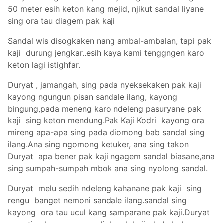
50 meter esih keton kang mejid, njikut sandal liyane
sing ora tau diagem pak kaji
Sandal wis disogkaken nang ambal-ambalan, tapi pak
kaji durung jengkar..esih kaya kami tenggngen karo
keton lagi istighfar.
Duryat , jamangah, sing pada nyeksekaken pak kaji
kayong ngungun pisan sandale ilang, kayong
bingung,pada meneng karo ndeleng pasuryane pak
kaji sing keton mendung.Pak Kaji Kodri kayong ora
mireng apa-apa sing pada diomong bab sandal sing
ilang.Ana sing ngomong ketuker, ana sing takon
Duryat apa bener pak kaji ngagem sandal biasane,ana
sing sumpah-sumpah mbok ana sing nyolong sandal.
Duryat melu sedih ndeleng kahanane pak kaji sing
rengu banget nemoni sandale ilang.sandal sing
kayong ora tau ucul kang samparane pak kaji.Duryat