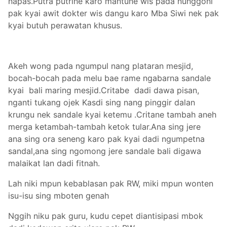
napas.Putra putrine karo mantune wis pada nunggoni
pak kyai awit dokter wis dangu karo Mba Siwi nek pak
kyai butuh perawatan khusus.
Akeh wong pada ngumpul nang plataran mesjid,
bocah-bocah pada melu bae rame ngabarna sandale
kyai bali maring mesjid.Critabe dadi dawa pisan,
nganti tukang ojek Kasdi sing nang pinggir dalan
krungu nek sandale kyai ketemu .Critane tambah aneh
merga ketambah-tambah ketok tular.Ana sing jere
ana sing ora seneng karo pak kyai dadi ngumpetna
sandal,ana sing ngomong jere sandale bali digawa
malaikat lan dadi fitnah.
Lah niki mpun kebablasan pak RW, miki mpun wonten
isu-isu sing mboten genah
Nggih niku pak guru, kudu cepet diantisipasi mbok