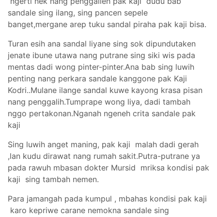
ngerti nek nang penggalieh pak kaji dudu bab
sandale sing ilang, sing pancen sepele
banget,mergane arep tuku sandal piraha pak kaji bisa.
Turan esih ana sandal liyane sing sok dipundutaken
jenate ibune utawa nang putrane sing siki wis pada
mentas dadi wong pinter-pinter.Ana bab sing luwih
penting nang perkara sandale kanggone pak Kaji
Kodri..Mulane ilange sandal kuwe kayong krasa pisan
nang penggalih.Tumprape wong liya, dadi tambah
nggo pertakonan.Nganah ngeneh crita sandale pak
kaji
Sing luwih anget maning, pak kaji malah dadi gerah
,lan kudu dirawat nang rumah sakit.Putra-putrane ya
pada rawuh mbasan dokter Mursid mriksa kondisi pak
kaji sing tambah nemen.
Para jamangah pada kumpul , mbahas kondisi pak kaji
karo kepriwe carane nemokna sandale sing