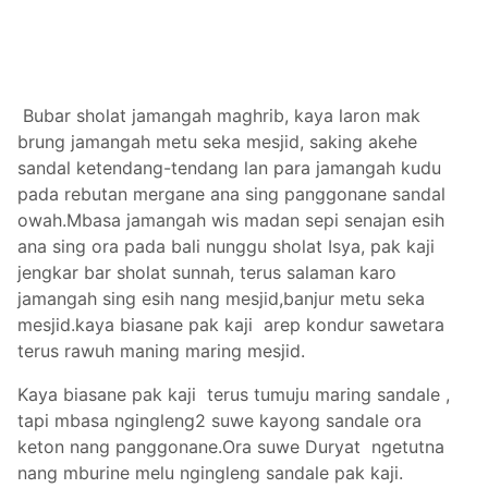
Bubar sholat jamangah maghrib, kaya laron mak
brung jamangah metu seka mesjid, saking akehe
sandal ketendang-tendang lan para jamangah kudu
pada rebutan mergane ana sing panggonane sandal
owah.Mbasa jamangah wis madan sepi senajan esih
ana sing ora pada bali nunggu sholat Isya, pak kaji
jengkar bar sholat sunnah, terus salaman karo
jamangah sing esih nang mesjid,banjur metu seka
mesjid.kaya biasane pak kaji arep kondur sawetara
terus rawuh maning maring mesjid.
Kaya biasane pak kaji terus tumuju maring sandale ,
tapi mbasa ngingleng2 suwe kayong sandale ora
keton nang panggonane.Ora suwe Duryat ngetutna
nang mburine melu ngingleng sandale pak kaji.