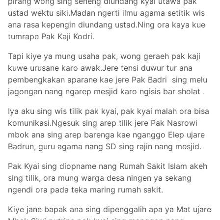
pirang wong sing seneng diundang kyai utawa pak
ustad wektu siki.Madan ngerti ilmu agama setitik wis
ana rasa kepengin diundang ustad.Ning ora kaya kue
tumrape Pak Kaji Kodri.
Tapi kiye ya mung usaha pak, wong geraeh pak k
aji
kuwe urusane karo awak.Jere tensi duwur tur ana
pembengkakan aparane kae jere Pak Badri sing melu
jagongan nang ngarep mesjid karo ngisis bar sholat .
Iya aku sing wis tilik pak kyai, pak kyai malah ora bisa
komunikasi.Ngesuk sing arep tilik jere Pak Nasrowi
mbok ana sing arep barenga kae nganggo Elep ujare
Badrun, guru agama nang SD sing rajin nang mesjid.
Pak Kyai sing diopname nang Rumah Sakit Islam akeh
sing tilik, ora mung warga desa ningen ya sekang
ngendi ora pada teka maring rumah sakit.
Kiye jane bapak ana sing dipenggalih apa ya Mat ujare