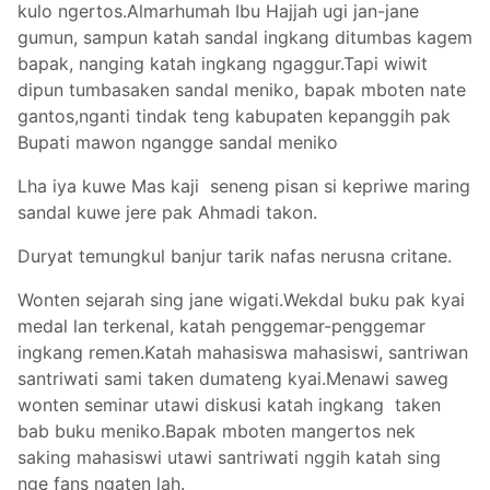
kulo ngertos.Almarhumah Ibu Hajjah ugi jan-jane
gumun, sampun katah sandal ingkang ditumbas kagem
bapak, nanging katah ingkang ngaggur.Tapi wiwit
dipun tumbasaken sandal meniko, bapak mboten nate
gantos,nganti tindak teng kabupaten kepanggih pak
Bupati mawon ngangge sandal meniko
Lha iya kuwe Mas kaji seneng pisan si kepriwe maring
sandal kuwe jere pak Ahmadi takon.
Duryat temungkul banjur tarik nafas nerusna critane.
Wonten sejarah sing jane wigati.Wekdal buku pak kyai
medal lan terkenal, katah penggemar-penggemar
ingkang remen.Katah mahasiswa mahasiswi, santriwan
santriwati sami taken dumateng kyai.Menawi saweg
wonten seminar utawi diskusi katah ingkang taken
bab buku meniko.Bapak mboten mangertos nek
saking mahasiswi utawi santriwati nggih katah sing
nge fans ngaten lah.