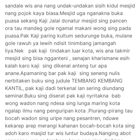
sandale wis ana nang undak-undakan sisih kidul mesjid
nang pojok kaya biasa.Mesjid uga nganakna buka
puasa sekang Kaji Jalal donatur mesjid sing pancen
ora tau mandeg gole ngamal makani wong sing pada
puasa.Pak Kaji paring kultum sedurunge buka, mulane
gole rawuh ya lewih ndisit tinimbang jamangah
liya.Nek
pak kaji
tindakan luar kota, wis ana takmir
mesjid sing bisa ngganteni , senajan kharismane esih
kalah karo
kaji
sing dikenal anteng tur apa
anane.Apamaning bar pak k
aji
sing seneng nulis
nerbitaken buku sing judule TEMBANG KEMBANG
KANTIL, pak kaji dadi terkenal lan sering diundang
seminar.
Buku sing diserat pak kaji nyritakna bab
wong wadon nang ndesa sing lunga maring kota
ngalap ilmu nang penguripan kota .Piurang-pirang tau
bocah wadon sing uripe nang pesantren, nduwe
kekarep arep merangi kahanan bocah-bocah kota sing
adoh karo masjid tur wis luntur budaya.Nanging abot