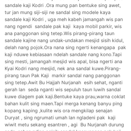
sandale kaji Kodri .Ora mung pan bentuke sing awet,
tur jan mung siji-siji ne sandal sing modele kaya
sandale kaji Kodri , uga meh kabeh jamangah wis pan
nang ngendi sandale pak kaji kaya mobil parkir, wis
ana panggonan sing tetep.Wis pirang-pirang taun
sandale kajine nang undak-undakan mesjid sisih kidul,
delah nang pojok.Ora nana sing ngerti kenangapa pak
kaji nduwe kebiasaan ndelah sandale nang kono.Tapi
sing mesti, jamangah mesjid wis apal, bisa ngerti ana
Kyai Kodri nang mesjid, nek ana sandal kuwe.Pirang-
pirang taun Pak Kaji markir sandal nang panggonan
sing tetep.Awit Bu Hajjah Nurjanah esih sehat, nganti
gerah lan seda nganti wis sepuluh taun luwih sandal
kuwe diagem pak kaji.Bentuke kaya prau,warna coklat
bahan kulit sing maen.Tapi merga kenang banyu ping
kopang kaping ,kulite wis ora mengkilap senajan
Duryat , sing ngrumati umah lan ngladeni pak kaji
wiwit metu sekang esantren , agi Bu Nurjanah durung