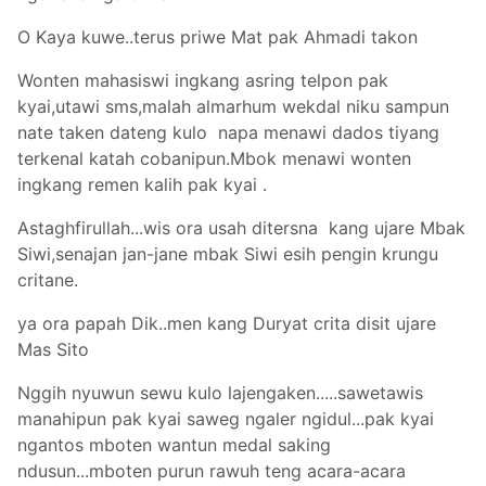
O Kaya kuwe..terus priwe Mat pak Ahmadi takon
Wonten mahasiswi ingkang asring telpon pak
kyai,utawi sms,malah almarhum wekdal niku sampun
nate taken dateng kulo napa menawi dados tiyang
terkenal katah cobanipun.Mbok menawi wonten
ingkang remen kalih pak kyai .
Astaghfirullah...wis ora usah ditersna kang ujare Mbak
Siwi,senajan jan-jane mbak Siwi esih pengin krungu
critane.
ya ora papah Dik..men kang Duryat crita disit ujare
Mas Sito
Nggih nyuwun sewu kulo lajengaken.....sawetawis
manahipun pak kyai saweg ngaler ngidul...pak kyai
ngantos mboten wantun medal saking
ndusun...mboten purun rawuh teng acara-acara