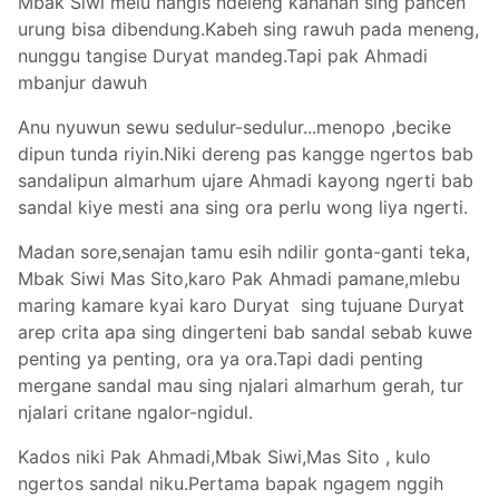
Mbak Siwi melu nangis ndeleng kahanan sing pancen
urung bisa dibendung.Kabeh sing rawuh pada meneng,
nunggu tangise Duryat mandeg.Tapi pak Ahmadi
mbanjur dawuh
Anu nyuwun sewu sedulur-sedulur...menopo ,becike
dipun tunda riyin.Niki dereng pas kangge ngertos bab
sandalipun almarhum ujare Ahmadi kayong ngerti bab
sandal kiye mesti ana sing ora perlu wong liya ngerti.
Madan sore,senajan tamu esih ndilir gonta-ganti teka,
Mbak Siwi Mas Sito,karo Pak Ahmadi pamane,mlebu
maring kamare kyai karo Duryat sing tujuane Duryat
arep crita apa sing dingerteni bab sandal sebab kuwe
penting ya penting, ora ya ora.Tapi dadi penting
mergane sandal mau sing njalari almarhum gerah, tur
njalari critane ngalor-ngidul.
Kados niki Pak Ahmadi,Mbak Siwi,Mas Sito , kulo
ngertos sandal niku.Pertama bapak ngagem nggih