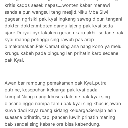
kritis kados sesek napas....wonten kabar menawi
sandale pun wangsul teng mesjid.Niku Mba Siwi
gagean ngrisiki pak kyai ingkang saweg dipun tangani
dokter-dokter.mboten dangu lajeng pak kyai seda
ujare Duryat nyritakaken geraeh karo akhir sedane pak
kyai maring petinggi sing rawuh pas arep
dimakamaken.Pak Camat sing ana nang kono ya melu
krungu,kabeh pada bingung lan prihatin karo sedane
pak Kyai.
Awan bar rampung pemakaman pak Kyai..putra
putrine, kesepuhan keluarga pak kyai pada
kumpul.Nang ruang khusus daleme pak kyai sing
biasane nggo nampa tamu pak kyai sing khusus,awan
kuwe dadi kaya ruang sidang keluarga.Senajan esih
suasana prihatin, tapi pancen luwih prihatin maning
bab sandal sing kabare ora bisa kebendung.