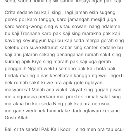
seda, saben ndina ngisik sandal kesayangan pak kaji.
Crita sedane bu kaji sing lagi jaman esih sugeng
perek pol karo tangga, karo jamangah mesjid ,uga
karo wong-wong sing wis tau sowan nang ndaleme
bu kaji.Tresnane karo pak kaji sing marakna pak kaji
kayong keyungyun lagi bu kaji seda merga gerah sing
kelebu ora suwe.Miturut kabar sing santer, sedane bu
kaji anu jalaran sekang penanganan rumah sakit sing
kurang apik.Kiye sing maraih pak kaji uga gerah
penggalih.Nganti wektu semono pak kaji bola bali
tindak maring dinas kesehatan kanggo ngewei ngerti
nek rumah sakit kuwe ora apik gole nglayani
masyarakat.Malah ana wakil rakyat sing gagah pisan
melu ngurusna perkara mal praktek rumah sakit sing
marakna bu kaji seda.Ning pak kaji ora nerusna
mergane wedi nek tumindake dadi nglawan kersane
Gusti Allah.
Bali crita sandal Pak Kaji Kodri sing meh ora tau ucul