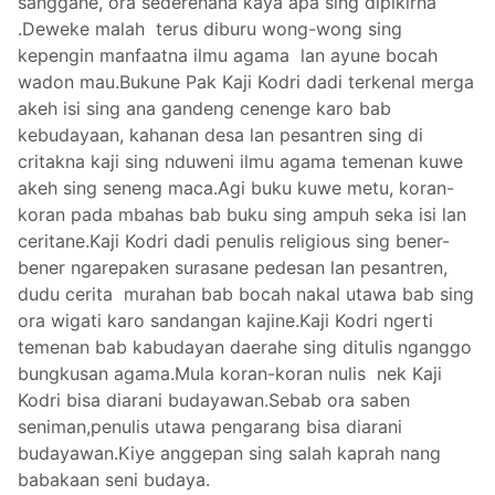
sanggane, ora sederehana kaya apa sing dipikirna
.Deweke malah terus diburu wong-wong sing
kepengin manfaatna ilmu agama lan ayune bocah
wadon mau.Bukune Pak Kaji Kodri dadi terkenal merga
akeh isi sing ana gandeng cenenge karo bab
kebudayaan, kahanan desa lan pesantren sing di
critakna kaji sing nduweni ilmu agama temenan kuwe
akeh sing seneng maca.Agi buku kuwe metu, koran-
koran pada mbahas bab buku sing ampuh seka isi lan
ceritane.Kaji Kodri dadi penulis religious sing bener-
bener ngarepaken surasane pedesan lan pesantren,
dudu cerita murahan bab bocah nakal utawa bab sing
ora wigati karo sandangan kajine.Kaji Kodri ngerti
temenan bab kabudayan daerahe sing ditulis nganggo
bungkusan agama.Mula koran-koran nulis nek Kaji
Kodri bisa diarani budayawan.Sebab ora saben
seniman,penulis utawa pengarang bisa diarani
budayawan.Kiye anggepan sing salah kaprah nang
babakaan seni budaya.