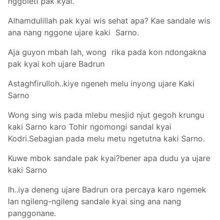
nggoleti pak kyai.
Alhamdulillah pak kyai wis sehat apa? Kae sandale wis
ana nang nggone ujare kaki Sarno.
Aja guyon mbah lah, wong rika pada kon ndongakna
pak kyai koh ujare Badrun
Astaghfirulloh..kiye ngeneh melu inyong ujare Kaki
Sarno
Wong sing wis pada mlebu mesjid njut gegoh krungu
kaki Sarno karo Tohir ngomongi sandal kyai
Kodri.Sebagian pada melu metu ngetutna kaki Sarno.
Kuwe mbok sandale pak kyai?bener apa dudu ya ujare
kaki Sarno
Ih..iya deneng ujare Badrun ora percaya karo ngemek
lan ngileng-ngileng sandale kyai sing ana nang
panggonane.