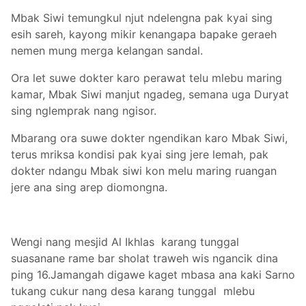
Mbak Siwi temungkul njut ndelengna pak kyai sing
esih sareh, kayong mikir kenangapa bapake geraeh
nemen mung merga kelangan sandal.
Ora let suwe dokter karo perawat telu mlebu maring
kamar, Mbak Siwi manjut ngadeg, semana uga Duryat
sing nglemprak nang ngisor.
Mbarang ora suwe dokter ngendikan karo Mbak Siwi,
terus mriksa kondisi pak kyai sing jere lemah, pak
dokter ndangu Mbak siwi kon melu maring ruangan
jere ana sing arep diomongna.
Wengi nang mesjid Al Ikhlas karang tunggal
suasanane rame bar sholat traweh wis ngancik dina
ping 16.Jamangah digawe kaget mbasa ana kaki Sarno
tukang cukur nang desa karang tunggal mlebu