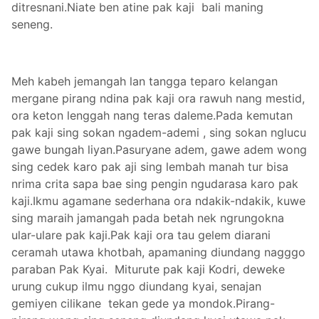
ditresnani.Niate ben atine pak kaji bali maning
seneng.
Meh kabeh jemangah lan tangga teparo kelangan
mergane pirang ndina pak kaji ora rawuh nang mestid,
ora keton lenggah nang teras daleme.Pada kemutan
pak kaji sing sokan ngadem-ademi , sing sokan nglucu
gawe bungah liyan.Pasuryane adem, gawe adem wong
sing cedek karo pak aji sing lembah manah tur bisa
nrima crita sapa bae sing pengin ngudarasa karo pak
kaji.Ikmu agamane sederhana ora ndakik-ndakik, kuwe
sing maraih jamangah pada betah nek ngrungokna
ular-ulare pak kaji.Pak kaji ora tau gelem diarani
ceramah utawa khotbah, apamaning diundang nagggo
paraban Pak Kyai. Miturute pak kaji Kodri, deweke
urung cukup ilmu nggo diundang kyai, senajan
gemiyen cilikane tekan gede ya mondok.Pirang-