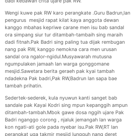
dadi kedawan crita ujare pak RW.
Wengi kuwe pak RW karo perangkate .Guru Badrun,lan
pengurus mesjid rapat kilat kaya anggota dewan
kanggo mbahas kepriwe carane men isu bab sandal
ora simpang siur tur ditambah-tambaih sing maraih
dadi fitnah.Pak Badri sing paling tua dijak rembugan
nang pak RW, kanggo nemokna cara men urusan
sandal ora ngalor-ngidul.Musyawarah mutusna
ngumpulaken jamaah lan warga gonggomane
mesjid.Sawetara berita geraeh pak kyai tambah
ndadekna Pak badri,Pak RW,Badrun lan sapa bae
tambah prihatin.
Sedertek-sederek, kula nyuwun kanti sanget bab
sandale pak Kayai Kodri sing mpun kepanggih ampun
ditambah-tambah.Mbok gawe dosa nggih ujare Pak
Badri nganggo corong , njaluk jemangah lan warga
kon ngati-ati gole pada nyebar isu.Pak RW,RT lan
perangkat uga takmir mesjid lungguh nang deret