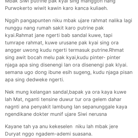
Mbak Siwi putrine pak kyai sing manggon nang
Purwokerto wiwit kawin karo kanca kuliaeh.
Nggih pangapunten niku mbak ujare rahmat nalika lagi
nunggu nang rumah sakit karo putrine pak
kyai.Rahmat jane ngerti bab sandal kuwe, tapi
tumrape rahmat, kuwe urusane pak kyai sing ora
angger uwong kudu ngerti termasuk putrine.Rhmat
sing awit bocah melu pak kyai,kudu pinter- pinter
njaga apa sing disenengi lan ora disenengi pak klyai.
semana ugo dong ibune esih sugeng, kudu njaga pisan
apa sing dedweke ngerti.
Nek mung kelangan sandal,bapak ya ora kaya kuwe
lah Mat, nganti tensine duwur tur ora gelem dahar
nagnti ana penyakit lambung lan sepanunggale kaya
ngendikane dokter munif ujare Siwi nerusna
Kayane tah ya anu kekeselen niku lah mbak jere
Duryat nggo ngadem-ademi suasana.