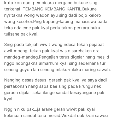
kota kon dadi pembicara mergane bukune sing
terkenal TEMBANG KEMBANG KANTIL.Bukune
nyritakna wong wadon ayu sing dadi bojo keloro
wong kesohor.Ping kopang-kaping mahasiswa pada
teka ndaleme pak kyai perlu takon perkara buku
tulisane pak kyai.
Sing pada takjiah wiwit wong ndesa tekan pejabat
awit mbengi tekan pak kyai wis disarehaken ora
mandeg-mandeg.Pengajian terus digelar nang mesjid
nggo ndongakna almarhum kyai sing sederhana tur
seneng guyon lan seneng mlaku-mlaku maring sawah.
Nanging desas desus geraeh pak kyai ya saya dadi
pertakonan nang sapa bae sing pada krungu nek
geraeh dijalar seka ilange sandal kesayangane pak
kyai.
Nggih niku pak...jalarane gerah wiwit pak kyai
kelangan sandal teng mesjid.Wekdal pak kyai saweg