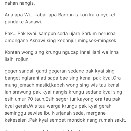
nahan nangis.
Ana apa Wi....kabar apa Badrun takon karo nyekel
pundake Asnawi.
Pak....Pak Kyai..sampun seda ujare Sarkim nerusna
omongane Asnawi sing kebanjur mingsek-mingsek.
Kontan wong sing krungu ngucap Innalillahi wa inna
ilaihi rojiun.
geger sandal, ganti gegeran sedane pak kyai sing
banget nglarani ati sapa bae sing kenal pak kyai.Ora
mung jemaah masjid,kabeh wong sing wis tau kenal
lan srawung pak kyai nangis krungu sedane kyai sing
esih umur 70 taun.Esih seger tur kayong ora tau pak
kyai gerah.Wis tau warga krungu pak kyai gerah
seminggu sewise Ibu Nurjanah seda, mergane
kekeselen .Pak kyai sempet mondok nang rumah sakit.