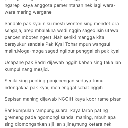
ngarep kaya anggota pemerintahan nek lagi wara-
wara maring wargane.
Sandale pak kyai niku mesti wonten sing mendet ora
sengaja, arep mbalekna wedi nggih saged,isin utawa
pancen mboten ngerti.Nah seniki mangga kita
bersyukur sandale Pak Kyai Tohar mpun wangsul
malih.Moga-moga saged nglipur penggalieh pak kyai
Ucapane pak Badri dijawab nggih kabeh sing teka lan
kumpul nang mesjid.
Seniki sing penting panjenengan sedaya tumur
ndongakna pak kyai, men enggal sehat nggih
Sepisan maning dijawab NGGIH kaya koor rame pisan.
Bar kumpulan rampung,suara kaya laron pating
gremeng pada ngomongi sandal maning, mbuh apa
sing diomonganken siji lan sijine,mung ketara nek