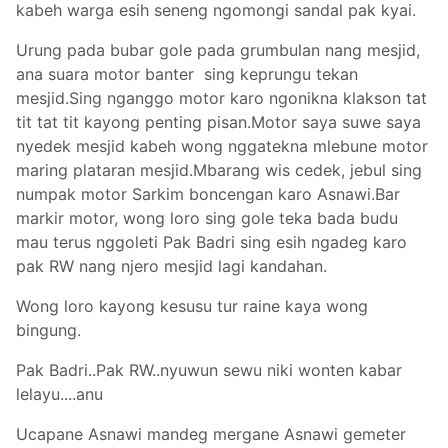
kabeh warga esih seneng ngomongi sandal pak kyai.
Urung pada bubar gole pada grumbulan nang mesjid,
ana suara motor banter sing keprungu tekan
mesjid.Sing nganggo motor karo ngonikna klakson tat
tit tat tit kayong penting pisan.Motor saya suwe saya
nyedek mesjid kabeh wong nggatekna mlebune motor
maring plataran mesjid.Mbarang wis cedek, jebul sing
numpak motor Sarkim boncengan karo Asnawi.Bar
markir motor, wong loro sing gole teka bada budu
mau terus nggoleti Pak Badri sing esih ngadeg karo
pak RW nang njero mesjid lagi kandahan.
Wong loro kayong kesusu tur raine kaya wong
bingung.
Pak Badri..Pak RW..nyuwun sewu niki wonten kabar
lelayu....anu
Ucapane Asnawi mandeg mergane Asnawi gemeter