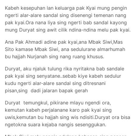
Kabeh kesepuhan lan keluarga pak Kyai mung pengin
ngerti alar-alare sandal sing disenengi temenan nang
pak kyai.Ora nana liya sing ngerti bab sandal kayong
mung Duryat sing awit cilik ndina-ndina melu pak kyai.
Ana Pak Ahmadi adine pak kyai,ana Mbak Siwi,Mas
Sito kamase Mbak Siwi, ana sedulurane almarhumah
bu hajjah Nurjanah sing nang ruang khusus.
Duryat, aku njaluk tulung rika nyritakna bab sandale
pak kyai sing senyatane..sebab kiye kabeh sedulur
kudu ngerti alar-alare sandal sing ditresnani
pisan,sing dadi jalaran bapak gerah
Duryat temungkul, pikirane mlayu ngendi ora,
kemutan kabeh perjalanane karo pak kyai sing
uwis,kemutan bu hajjah sing wis ndisiti.Duryat ora bisa
ngetokna suara kejaba nangis sesenggukan.