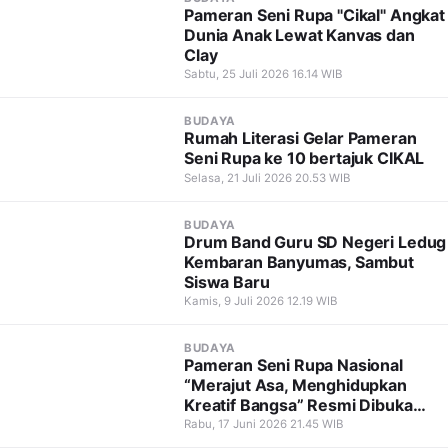
Pameran Seni Rupa "Cikal" Angkat
Dunia Anak Lewat Kanvas dan
Clay
Sabtu, 25 Juli 2026 16.14 WIB
BUDAYA
Rumah Literasi Gelar Pameran
Seni Rupa ke 10 bertajuk CIKAL
Selasa, 21 Juli 2026 20.53 WIB
BUDAYA
Drum Band Guru SD Negeri Ledug
Kembaran Banyumas, Sambut
Siswa Baru
Kamis, 9 Juli 2026 12.19 WIB
BUDAYA
Pameran Seni Rupa Nasional
“Merajut Asa, Menghidupkan
Kreatif Bangsa” Resmi Dibuka
Hadirkan 103 Karya dari 81
Rabu, 17 Juni 2026 21.45 WIB
Seniman Nusantara