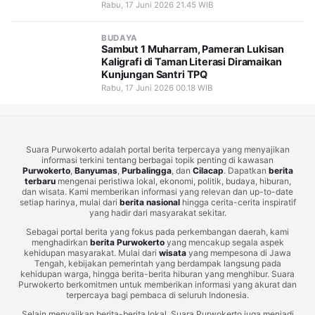
Seniman Nusantara
Rabu, 17 Juni 2026 21.45 WIB
BUDAYA
Sambut 1 Muharram, Pameran Lukisan
Kaligrafi di Taman Literasi Diramaikan
Kunjungan Santri TPQ
Rabu, 17 Juni 2026 00.18 WIB
Suara Purwokerto adalah portal berita terpercaya yang menyajikan
informasi terkini tentang berbagai topik penting di kawasan
Purwokerto
,
Banyumas
,
Purbalingga
, dan
Cilacap
. Dapatkan
berita
terbaru
mengenai peristiwa lokal, ekonomi, politik, budaya, hiburan,
dan wisata. Kami memberikan informasi yang relevan dan up-to-date
setiap harinya, mulai dari
berita nasional
hingga cerita-cerita inspiratif
yang hadir dari masyarakat sekitar.
Sebagai portal berita yang fokus pada perkembangan daerah, kami
menghadirkan
berita Purwokerto
yang mencakup segala aspek
kehidupan masyarakat. Mulai dari
wisata
yang mempesona di Jawa
Tengah, kebijakan pemerintah yang berdampak langsung pada
kehidupan warga, hingga berita-berita hiburan yang menghibur. Suara
Purwokerto berkomitmen untuk memberikan informasi yang akurat dan
terpercaya bagi pembaca di seluruh Indonesia.
Selain menyajikan berita-berita lokal, Suara Purwokerto juga menjadi