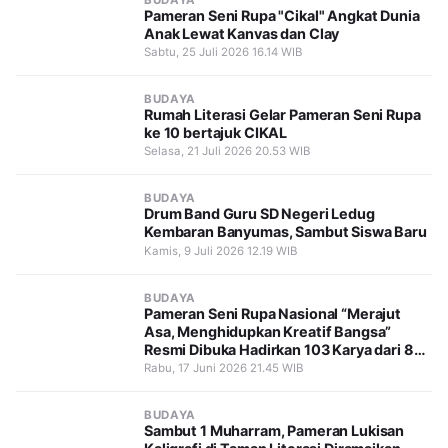
Pameran Seni Rupa "Cikal" Angkat Dunia
Anak Lewat Kanvas dan Clay
Sabtu, 25 Juli 2026 16.14 WIB
BUDAYA
Rumah Literasi Gelar Pameran Seni Rupa
ke 10 bertajuk CIKAL
Selasa, 21 Juli 2026 20.53 WIB
BUDAYA
Drum Band Guru SD Negeri Ledug
Kembaran Banyumas, Sambut Siswa Baru
Kamis, 9 Juli 2026 12.19 WIB
BUDAYA
Pameran Seni Rupa Nasional “Merajut
Asa, Menghidupkan Kreatif Bangsa”
Resmi Dibuka Hadirkan 103 Karya dari 81
Seniman Nusantara
Rabu, 17 Juni 2026 21.45 WIB
BUDAYA
Sambut 1 Muharram, Pameran Lukisan