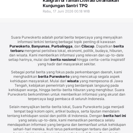
Kaligrafi di Taman Literasi Diramaikan
Kunjungan Santri TPQ
Rabu, 17 Juni 2026 00.18 WIB
Suara Purwokerto adalah portal berita terpercaya yang menyajikan
informasi terkini tentang berbagai topik penting di kawasan
Purwokerto
,
Banyumas
,
Purbalingga
, dan
Cilacap
. Dapatkan
berita
terbaru
mengenai peristiwa lokal, ekonomi, politik, budaya, hiburan,
dan wisata. Kami memberikan informasi yang relevan dan up-to-date
setiap harinya, mulai dari
berita nasional
hingga cerita-cerita inspiratif
yang hadir dari masyarakat sekitar.
Sebagai portal berita yang fokus pada perkembangan daerah, kami
menghadirkan
berita Purwokerto
yang mencakup segala aspek
kehidupan masyarakat. Mulai dari
wisata
yang mempesona di Jawa
Tengah, kebijakan pemerintah yang berdampak langsung pada
kehidupan warga, hingga berita-berita hiburan yang menghibur. Suara
Purwokerto berkomitmen untuk memberikan informasi yang akurat dan
terpercaya bagi pembaca di seluruh Indonesia.
Selain menyajikan berita-berita lokal, Suara Purwokerto juga menjadi
tempat bagi kolom opini, artikel budaya, serta liputan mendalam
tentang kehidupan sosial dan politik di Indonesia. Dengan
berita hari ini
yang selalu up-to-date, kami memastikan pembaca selalu
mendapatkan informasi yang berguna dan bermanfaat untuk kehidupan
sehari-hari mereka. Ikuti terus perkembangan terbaru dan jadilah