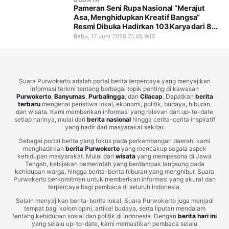
BUDAYA
Pameran Seni Rupa Nasional “Merajut
Asa, Menghidupkan Kreatif Bangsa”
Resmi Dibuka Hadirkan 103 Karya dari 81
Seniman Nusantara
Rabu, 17 Juni 2026 21.45 WIB
Suara Purwokerto adalah portal berita terpercaya yang menyajikan
informasi terkini tentang berbagai topik penting di kawasan
Purwokerto
,
Banyumas
,
Purbalingga
, dan
Cilacap
. Dapatkan
berita
terbaru
mengenai peristiwa lokal, ekonomi, politik, budaya, hiburan,
dan wisata. Kami memberikan informasi yang relevan dan up-to-date
setiap harinya, mulai dari
berita nasional
hingga cerita-cerita inspiratif
yang hadir dari masyarakat sekitar.
Sebagai portal berita yang fokus pada perkembangan daerah, kami
menghadirkan
berita Purwokerto
yang mencakup segala aspek
kehidupan masyarakat. Mulai dari
wisata
yang mempesona di Jawa
Tengah, kebijakan pemerintah yang berdampak langsung pada
kehidupan warga, hingga berita-berita hiburan yang menghibur. Suara
Purwokerto berkomitmen untuk memberikan informasi yang akurat dan
terpercaya bagi pembaca di seluruh Indonesia.
Selain menyajikan berita-berita lokal, Suara Purwokerto juga menjadi
tempat bagi kolom opini, artikel budaya, serta liputan mendalam
tentang kehidupan sosial dan politik di Indonesia. Dengan
berita hari ini
yang selalu up-to-date, kami memastikan pembaca selalu