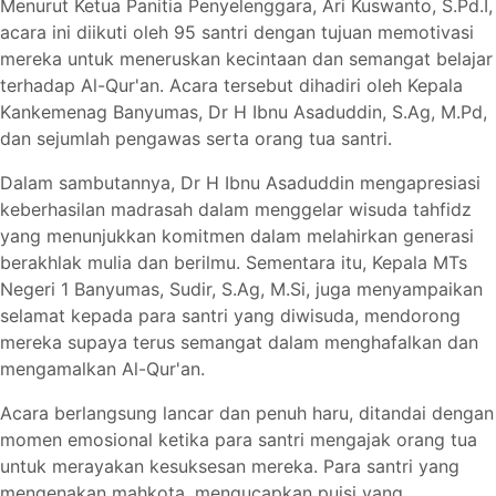
Menurut Ketua Panitia Penyelenggara, Ari Kuswanto, S.Pd.I,
acara ini diikuti oleh 95 santri dengan tujuan memotivasi
mereka untuk meneruskan kecintaan dan semangat belajar
terhadap Al-Qur'an. Acara tersebut dihadiri oleh Kepala
Kankemenag Banyumas, Dr H Ibnu Asaduddin, S.Ag, M.Pd,
dan sejumlah pengawas serta orang tua santri.
Dalam sambutannya, Dr H Ibnu Asaduddin mengapresiasi
keberhasilan madrasah dalam menggelar wisuda tahfidz
yang menunjukkan komitmen dalam melahirkan generasi
berakhlak mulia dan berilmu. Sementara itu, Kepala MTs
Negeri 1 Banyumas, Sudir, S.Ag, M.Si, juga menyampaikan
selamat kepada para santri yang diwisuda, mendorong
mereka supaya terus semangat dalam menghafalkan dan
mengamalkan Al-Qur'an.
Acara berlangsung lancar dan penuh haru, ditandai dengan
momen emosional ketika para santri mengajak orang tua
untuk merayakan kesuksesan mereka. Para santri yang
mengenakan mahkota, mengucapkan puisi yang