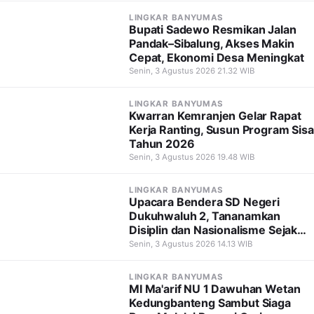
LINGKAR BANYUMAS
Bupati Sadewo Resmikan Jalan
Pandak–Sibalung, Akses Makin
Cepat, Ekonomi Desa Meningkat
Senin, 3 Agustus 2026 21.32 WIB
LINGKAR BANYUMAS
Kwarran Kemranjen Gelar Rapat
Kerja Ranting, Susun Program Sisa
Tahun 2026
Senin, 3 Agustus 2026 19.48 WIB
LINGKAR BANYUMAS
Upacara Bendera SD Negeri
Dukuhwaluh 2, Tananamkan
Disiplin dan Nasionalisme Sejak
Dini
Senin, 3 Agustus 2026 14.13 WIB
LINGKAR BANYUMAS
MI Ma'arif NU 1 Dawuhan Wetan
Kedungbanteng Sambut Siaga