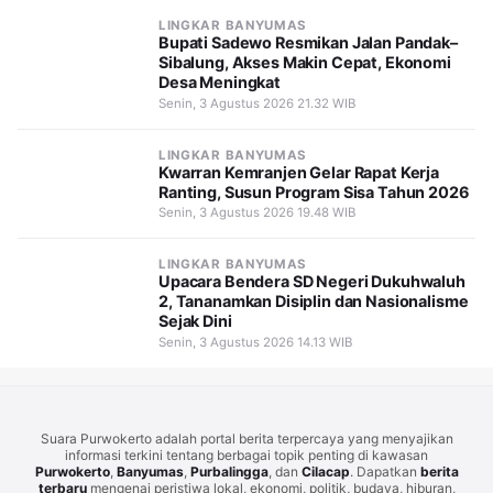
LINGKAR BANYUMAS
Bupati Sadewo Resmikan Jalan Pandak–
Sibalung, Akses Makin Cepat, Ekonomi
Desa Meningkat
Senin, 3 Agustus 2026 21.32 WIB
LINGKAR BANYUMAS
Kwarran Kemranjen Gelar Rapat Kerja
Ranting, Susun Program Sisa Tahun 2026
Senin, 3 Agustus 2026 19.48 WIB
LINGKAR BANYUMAS
Upacara Bendera SD Negeri Dukuhwaluh
2, Tananamkan Disiplin dan Nasionalisme
Sejak Dini
Senin, 3 Agustus 2026 14.13 WIB
Suara Purwokerto adalah portal berita terpercaya yang menyajikan
informasi terkini tentang berbagai topik penting di kawasan
Purwokerto
,
Banyumas
,
Purbalingga
, dan
Cilacap
. Dapatkan
berita
terbaru
mengenai peristiwa lokal, ekonomi, politik, budaya, hiburan,