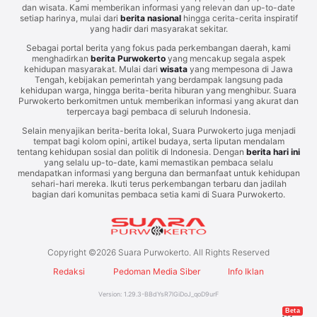
dan wisata. Kami memberikan informasi yang relevan dan up-to-date
setiap harinya, mulai dari
berita nasional
hingga cerita-cerita inspiratif
yang hadir dari masyarakat sekitar.
Sebagai portal berita yang fokus pada perkembangan daerah, kami
menghadirkan
berita Purwokerto
yang mencakup segala aspek
kehidupan masyarakat. Mulai dari
wisata
yang mempesona di Jawa
Tengah, kebijakan pemerintah yang berdampak langsung pada
kehidupan warga, hingga berita-berita hiburan yang menghibur. Suara
Purwokerto berkomitmen untuk memberikan informasi yang akurat dan
terpercaya bagi pembaca di seluruh Indonesia.
Selain menyajikan berita-berita lokal, Suara Purwokerto juga menjadi
tempat bagi kolom opini, artikel budaya, serta liputan mendalam
tentang kehidupan sosial dan politik di Indonesia. Dengan
berita hari ini
yang selalu up-to-date, kami memastikan pembaca selalu
mendapatkan informasi yang berguna dan bermanfaat untuk kehidupan
sehari-hari mereka. Ikuti terus perkembangan terbaru dan jadilah
bagian dari komunitas pembaca setia kami di Suara Purwokerto.
Copyright ©
2026
Suara Purwokerto. All Rights Reserved
Redaksi
Pedoman Media Siber
Info Iklan
Version:
1.29.3
-
BBdYsR7lGiDoJ_qoD9urF
Beta