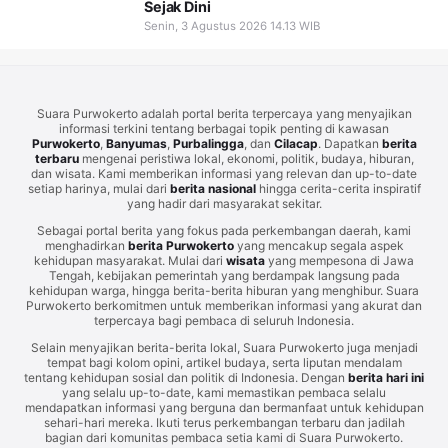
Sejak Dini
Senin, 3 Agustus 2026 14.13 WIB
Suara Purwokerto adalah portal berita terpercaya yang menyajikan
informasi terkini tentang berbagai topik penting di kawasan
Purwokerto
,
Banyumas
,
Purbalingga
, dan
Cilacap
. Dapatkan
berita
terbaru
mengenai peristiwa lokal, ekonomi, politik, budaya, hiburan,
dan wisata. Kami memberikan informasi yang relevan dan up-to-date
setiap harinya, mulai dari
berita nasional
hingga cerita-cerita inspiratif
yang hadir dari masyarakat sekitar.
Sebagai portal berita yang fokus pada perkembangan daerah, kami
menghadirkan
berita Purwokerto
yang mencakup segala aspek
kehidupan masyarakat. Mulai dari
wisata
yang mempesona di Jawa
Tengah, kebijakan pemerintah yang berdampak langsung pada
kehidupan warga, hingga berita-berita hiburan yang menghibur. Suara
Purwokerto berkomitmen untuk memberikan informasi yang akurat dan
terpercaya bagi pembaca di seluruh Indonesia.
Selain menyajikan berita-berita lokal, Suara Purwokerto juga menjadi
tempat bagi kolom opini, artikel budaya, serta liputan mendalam
tentang kehidupan sosial dan politik di Indonesia. Dengan
berita hari ini
yang selalu up-to-date, kami memastikan pembaca selalu
mendapatkan informasi yang berguna dan bermanfaat untuk kehidupan
sehari-hari mereka. Ikuti terus perkembangan terbaru dan jadilah
bagian dari komunitas pembaca setia kami di Suara Purwokerto.