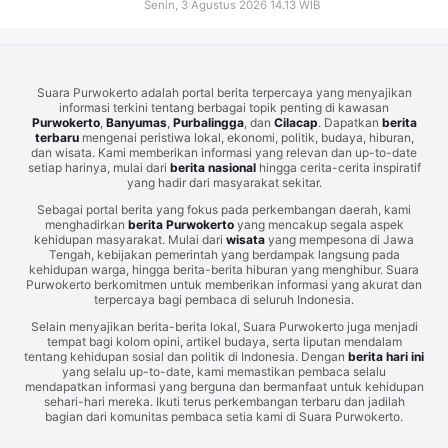
Senin, 3 Agustus 2026 14.13 WIB
Suara Purwokerto adalah portal berita terpercaya yang menyajikan
informasi terkini tentang berbagai topik penting di kawasan
Purwokerto
,
Banyumas
,
Purbalingga
, dan
Cilacap
. Dapatkan
berita
terbaru
mengenai peristiwa lokal, ekonomi, politik, budaya, hiburan,
dan wisata. Kami memberikan informasi yang relevan dan up-to-date
setiap harinya, mulai dari
berita nasional
hingga cerita-cerita inspiratif
yang hadir dari masyarakat sekitar.
Sebagai portal berita yang fokus pada perkembangan daerah, kami
menghadirkan
berita Purwokerto
yang mencakup segala aspek
kehidupan masyarakat. Mulai dari
wisata
yang mempesona di Jawa
Tengah, kebijakan pemerintah yang berdampak langsung pada
kehidupan warga, hingga berita-berita hiburan yang menghibur. Suara
Purwokerto berkomitmen untuk memberikan informasi yang akurat dan
terpercaya bagi pembaca di seluruh Indonesia.
Selain menyajikan berita-berita lokal, Suara Purwokerto juga menjadi
tempat bagi kolom opini, artikel budaya, serta liputan mendalam
tentang kehidupan sosial dan politik di Indonesia. Dengan
berita hari ini
yang selalu up-to-date, kami memastikan pembaca selalu
mendapatkan informasi yang berguna dan bermanfaat untuk kehidupan
sehari-hari mereka. Ikuti terus perkembangan terbaru dan jadilah
bagian dari komunitas pembaca setia kami di Suara Purwokerto.