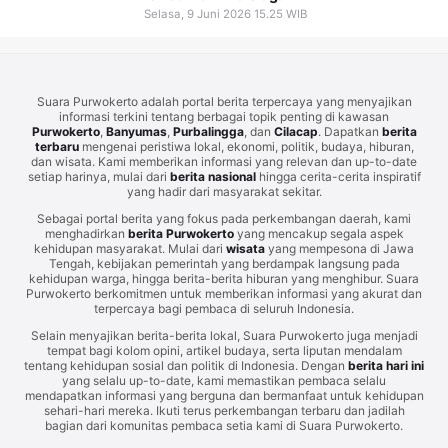
Selasa, 9 Juni 2026 15.25 WIB
Suara Purwokerto adalah portal berita terpercaya yang menyajikan
informasi terkini tentang berbagai topik penting di kawasan
Purwokerto
,
Banyumas
,
Purbalingga
, dan
Cilacap
. Dapatkan
berita
terbaru
mengenai peristiwa lokal, ekonomi, politik, budaya, hiburan,
dan wisata. Kami memberikan informasi yang relevan dan up-to-date
setiap harinya, mulai dari
berita nasional
hingga cerita-cerita inspiratif
yang hadir dari masyarakat sekitar.
Sebagai portal berita yang fokus pada perkembangan daerah, kami
menghadirkan
berita Purwokerto
yang mencakup segala aspek
kehidupan masyarakat. Mulai dari
wisata
yang mempesona di Jawa
Tengah, kebijakan pemerintah yang berdampak langsung pada
kehidupan warga, hingga berita-berita hiburan yang menghibur. Suara
Purwokerto berkomitmen untuk memberikan informasi yang akurat dan
terpercaya bagi pembaca di seluruh Indonesia.
Selain menyajikan berita-berita lokal, Suara Purwokerto juga menjadi
tempat bagi kolom opini, artikel budaya, serta liputan mendalam
tentang kehidupan sosial dan politik di Indonesia. Dengan
berita hari ini
yang selalu up-to-date, kami memastikan pembaca selalu
mendapatkan informasi yang berguna dan bermanfaat untuk kehidupan
sehari-hari mereka. Ikuti terus perkembangan terbaru dan jadilah
bagian dari komunitas pembaca setia kami di Suara Purwokerto.