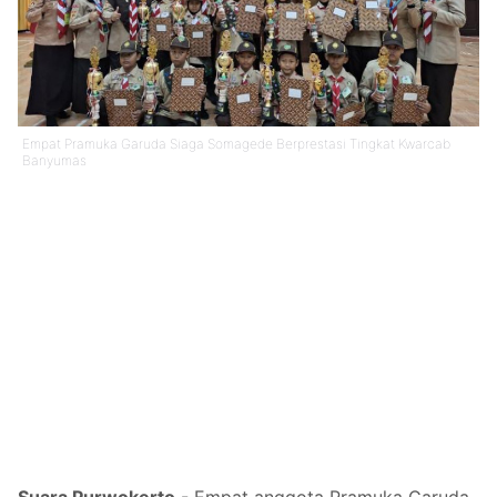
Empat Pramuka Garuda Siaga Somagede Berprestasi Tingkat Kwarcab
Banyumas
Suara Purwokerto
- Empat anggota Pramuka Garuda