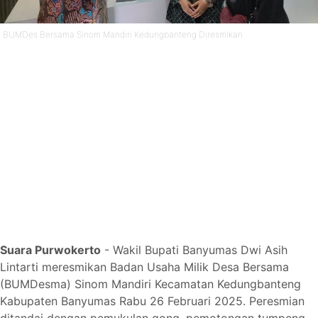
BUMDes Bersama Sinom Mandiri Kedungbanteng Diresmikan
Suara Purwokerto
- Wakil Bupati Banyumas Dwi Asih
Lintarti meresmikan Badan Usaha Milik Desa Bersama
(BUMDesma) Sinom Mandiri Kecamatan Kedungbanteng
Kabupaten Banyumas Rabu 26 Februari 2025. Peresmian
ditandai dengan pemukulan gong, pemotongan tumpeng