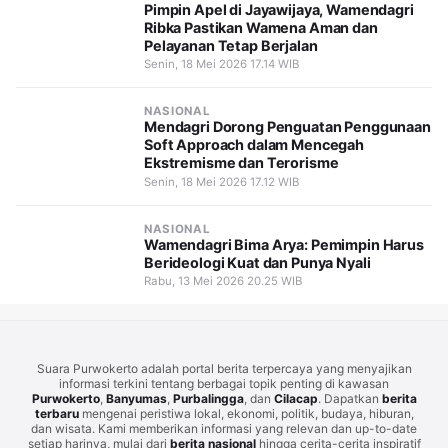
Pimpin Apel di Jayawijaya, Wamendagri
Ribka Pastikan Wamena Aman dan
Pelayanan Tetap Berjalan
Senin, 18 Mei 2026 17.14 WIB
NASIONAL
Mendagri Dorong Penguatan Penggunaan
Soft Approach dalam Mencegah
Ekstremisme dan Terorisme
Senin, 18 Mei 2026 17.12 WIB
NASIONAL
Wamendagri Bima Arya: Pemimpin Harus
Berideologi Kuat dan Punya Nyali
Rabu, 13 Mei 2026 20.25 WIB
Suara Purwokerto adalah portal berita terpercaya yang menyajikan
informasi terkini tentang berbagai topik penting di kawasan
Purwokerto
,
Banyumas
,
Purbalingga
, dan
Cilacap
. Dapatkan
berita
terbaru
mengenai peristiwa lokal, ekonomi, politik, budaya, hiburan,
dan wisata. Kami memberikan informasi yang relevan dan up-to-date
setiap harinya, mulai dari
berita nasional
hingga cerita-cerita inspiratif