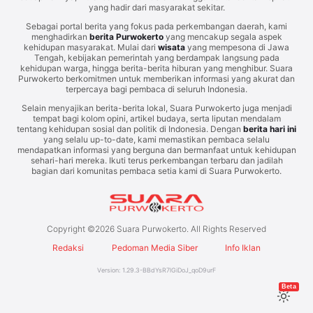
yang hadir dari masyarakat sekitar.
Sebagai portal berita yang fokus pada perkembangan daerah, kami
menghadirkan
berita Purwokerto
yang mencakup segala aspek
kehidupan masyarakat. Mulai dari
wisata
yang mempesona di Jawa
Tengah, kebijakan pemerintah yang berdampak langsung pada
kehidupan warga, hingga berita-berita hiburan yang menghibur. Suara
Purwokerto berkomitmen untuk memberikan informasi yang akurat dan
terpercaya bagi pembaca di seluruh Indonesia.
Selain menyajikan berita-berita lokal, Suara Purwokerto juga menjadi
tempat bagi kolom opini, artikel budaya, serta liputan mendalam
tentang kehidupan sosial dan politik di Indonesia. Dengan
berita hari ini
yang selalu up-to-date, kami memastikan pembaca selalu
mendapatkan informasi yang berguna dan bermanfaat untuk kehidupan
sehari-hari mereka. Ikuti terus perkembangan terbaru dan jadilah
bagian dari komunitas pembaca setia kami di Suara Purwokerto.
Copyright ©
2026
Suara Purwokerto. All Rights Reserved
Redaksi
Pedoman Media Siber
Info Iklan
Version:
1.29.3
-
BBdYsR7lGiDoJ_qoD9urF
Beta