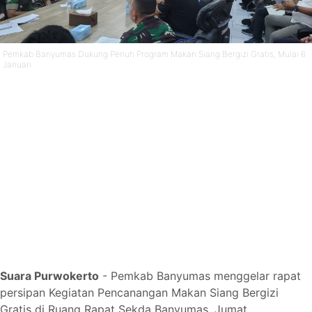
Pemkab Banyumas Dukung Penuh Program Makan Siang Bergizi Gratis, Mulai 6
Januari
Suara Purwokerto
- Pemkab Banyumas menggelar rapat
persipan Kegiatan Pencanangan Makan Siang Bergizi
Gratis di Ruang Rapat Sekda Banyumas, Jumat