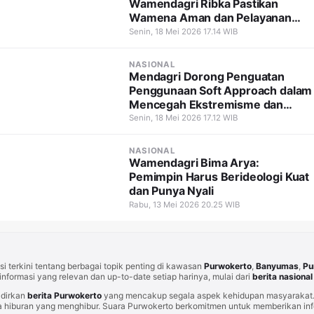
Wamendagri Ribka Pastikan
Wamena Aman dan Pelayanan
Tetap Berjalan
Senin, 18 Mei 2026 17.14 WIB
NASIONAL
Mendagri Dorong Penguatan
Penggunaan Soft Approach dalam
Mencegah Ekstremisme dan
Terorisme
Senin, 18 Mei 2026 17.12 WIB
NASIONAL
Wamendagri Bima Arya:
Pemimpin Harus Berideologi Kuat
dan Punya Nyali
Rabu, 13 Mei 2026 20.25 WIB
i terkini tentang berbagai topik penting di kawasan
Purwokerto
,
Banyumas
,
Pu
informasi yang relevan dan up-to-date setiap harinya, mulai dari
berita nasional
adirkan
berita Purwokerto
yang mencakup segala aspek kehidupan masyarakat. 
 hiburan yang menghibur. Suara Purwokerto berkomitmen untuk memberikan info