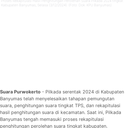
Proses Rekapitulasi Hasil Penghitungan Perolehan Suara Pilkada 2024 tingkat
Kabupaten Banyumas, Selasa (3/12/2024). (Foto: Dok. KPU Banyumas)
Suara Purwokerto
- Pilkada serentak 2024 di Kabupaten
Banyumas telah menyelesaikan tahapan pemungutan
suara, penghitungan suara tingkat TPS, dan rekapitulasi
hasil penghitungan suara di kecamatan. Saat ini, Pilkada
Banyumas tengah memasuki proses rekapitulasi
penghitungan perolehan suara tingkat kabupaten.