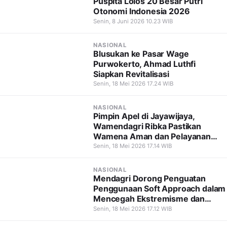
Puspita Lolos 20 Besar Putri
Otonomi Indonesia 2026
Senin, 8 Juni 2026 10.23 WIB
NASIONAL
Blusukan ke Pasar Wage
Purwokerto, Ahmad Luthfi
Siapkan Revitalisasi
Senin, 18 Mei 2026 17.24 WIB
NASIONAL
Pimpin Apel di Jayawijaya,
Wamendagri Ribka Pastikan
Wamena Aman dan Pelayanan
Tetap Berjalan
Senin, 18 Mei 2026 17.14 WIB
NASIONAL
Mendagri Dorong Penguatan
Penggunaan Soft Approach dalam
Mencegah Ekstremisme dan
Terorisme
Senin, 18 Mei 2026 17.12 WIB