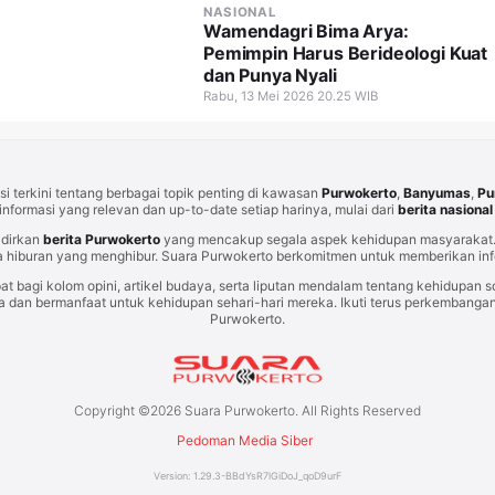
NASIONAL
Wamendagri Bima Arya:
Pemimpin Harus Berideologi Kuat
dan Punya Nyali
Rabu, 13 Mei 2026 20.25 WIB
i terkini tentang berbagai topik penting di kawasan
Purwokerto
,
Banyumas
,
Pu
informasi yang relevan dan up-to-date setiap harinya, mulai dari
berita nasional
adirkan
berita Purwokerto
yang mencakup segala aspek kehidupan masyarakat. 
 hiburan yang menghibur. Suara Purwokerto berkomitmen untuk memberikan info
at bagi kolom opini, artikel budaya, serta liputan mendalam tentang kehidupan so
an bermanfaat untuk kehidupan sehari-hari mereka. Ikuti terus perkembangan t
Purwokerto.
Copyright ©
2026
Suara Purwokerto. All Rights Reserved
Pedoman Media Siber
Version:
1.29.3
-
BBdYsR7lGiDoJ_qoD9urF