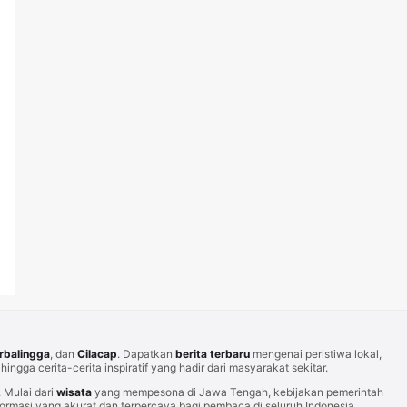
rbalingga
, dan
Cilacap
. Dapatkan
berita terbaru
mengenai peristiwa lokal,
hingga cerita-cerita inspiratif yang hadir dari masyarakat sekitar.
Mulai dari
wisata
yang mempesona di Jawa Tengah, kebijakan pemerintah
rmasi yang akurat dan terpercaya bagi pembaca di seluruh Indonesia.