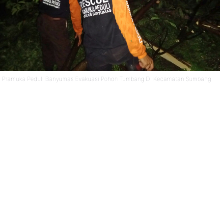
Pramuka Peduli Banyumas Evakuasi Pohon Tumbang Di Kecamatan Sumbang