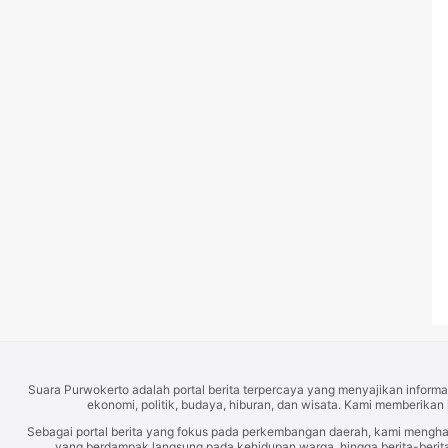
Suara Purwokerto adalah portal berita terpercaya yang menyajikan informas
ekonomi, politik, budaya, hiburan, dan wisata. Kami memberikan 
Sebagai portal berita yang fokus pada perkembangan daerah, kami mengh
yang berdampak langsung pada kehidupan warga, hingga berita-berita