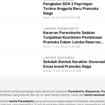
Pangkalan SDN 2 Papringan
Terima Anggota Baru Pramuka
Siaga
Sabtu, 18 Juli 2026 18.03 WIB
LINGKAR PURWOKERTO
Kwarran Purwokerto Selatan
Tunjukkan Komitmen Pembinaan
Pramuka Dalam Lomba Kwarran
Tergiat 2026
Senin, 13 Juli 2026 15.58 WIB
LINGKAR BANYUMAS
Sekolah Bentuk Karakter Generasi
Emas lewat Pramuka Siaga
Selasa, 9 Juni 2026 15.25 WIB
i terkini tentang berbagai topik penting di kawasan
Purwokerto
,
Banyumas
,
Pu
informasi yang relevan dan up-to-date setiap harinya, mulai dari
berita nasional
adirkan
berita Purwokerto
yang mencakup segala aspek kehidupan masyarakat. 
 hiburan yang menghibur. Suara Purwokerto berkomitmen untuk memberikan info