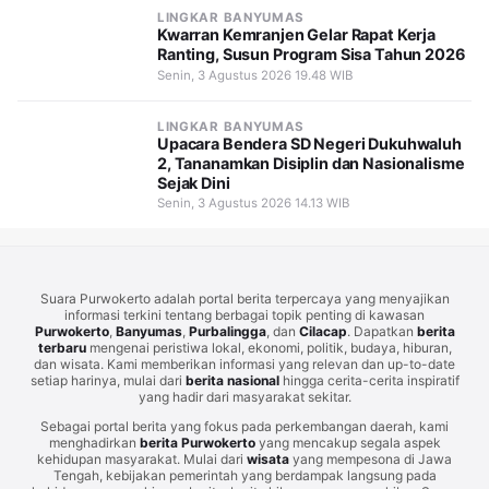
LINGKAR BANYUMAS
Kwarran Kemranjen Gelar Rapat Kerja
Ranting, Susun Program Sisa Tahun 2026
Senin, 3 Agustus 2026 19.48 WIB
LINGKAR BANYUMAS
Upacara Bendera SD Negeri Dukuhwaluh
2, Tananamkan Disiplin dan Nasionalisme
Sejak Dini
Senin, 3 Agustus 2026 14.13 WIB
Suara Purwokerto adalah portal berita terpercaya yang menyajikan
informasi terkini tentang berbagai topik penting di kawasan
Purwokerto
,
Banyumas
,
Purbalingga
, dan
Cilacap
. Dapatkan
berita
terbaru
mengenai peristiwa lokal, ekonomi, politik, budaya, hiburan,
dan wisata. Kami memberikan informasi yang relevan dan up-to-date
setiap harinya, mulai dari
berita nasional
hingga cerita-cerita inspiratif
yang hadir dari masyarakat sekitar.
Sebagai portal berita yang fokus pada perkembangan daerah, kami
menghadirkan
berita Purwokerto
yang mencakup segala aspek
kehidupan masyarakat. Mulai dari
wisata
yang mempesona di Jawa
Tengah, kebijakan pemerintah yang berdampak langsung pada