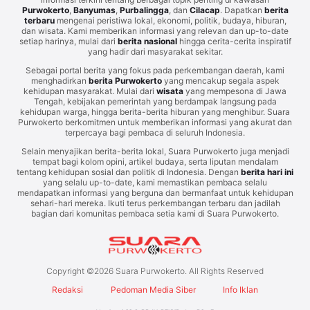
Purwokerto
,
Banyumas
,
Purbalingga
, dan
Cilacap
. Dapatkan
berita
terbaru
mengenai peristiwa lokal, ekonomi, politik, budaya, hiburan,
dan wisata. Kami memberikan informasi yang relevan dan up-to-date
setiap harinya, mulai dari
berita nasional
hingga cerita-cerita inspiratif
yang hadir dari masyarakat sekitar.
Sebagai portal berita yang fokus pada perkembangan daerah, kami
menghadirkan
berita Purwokerto
yang mencakup segala aspek
kehidupan masyarakat. Mulai dari
wisata
yang mempesona di Jawa
Tengah, kebijakan pemerintah yang berdampak langsung pada
kehidupan warga, hingga berita-berita hiburan yang menghibur. Suara
Purwokerto berkomitmen untuk memberikan informasi yang akurat dan
terpercaya bagi pembaca di seluruh Indonesia.
Selain menyajikan berita-berita lokal, Suara Purwokerto juga menjadi
tempat bagi kolom opini, artikel budaya, serta liputan mendalam
tentang kehidupan sosial dan politik di Indonesia. Dengan
berita hari ini
yang selalu up-to-date, kami memastikan pembaca selalu
mendapatkan informasi yang berguna dan bermanfaat untuk kehidupan
sehari-hari mereka. Ikuti terus perkembangan terbaru dan jadilah
bagian dari komunitas pembaca setia kami di Suara Purwokerto.
Copyright ©
2026
Suara Purwokerto. All Rights Reserved
Redaksi
Pedoman Media Siber
Info Iklan