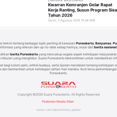
LINGKAR BANYUMAS
Kwarran Kemranjen Gelar Rapat
Kerja Ranting, Susun Program Sisa
Tahun 2026
Senin, 3 Agustus 2026 19.48 WIB
i terkini tentang berbagai topik penting di kawasan
Purwokerto
,
Banyumas
,
Pu
informasi yang relevan dan up-to-date setiap harinya, mulai dari
berita nasional
adirkan
berita Purwokerto
yang mencakup segala aspek kehidupan masyarakat. 
 hiburan yang menghibur. Suara Purwokerto berkomitmen untuk memberikan info
at bagi kolom opini, artikel budaya, serta liputan mendalam tentang kehidupan so
an bermanfaat untuk kehidupan sehari-hari mereka. Ikuti terus perkembangan t
Purwokerto.
Copyright ©
2026
Suara Purwokerto. All Rights Reserved
Pedoman Media Siber
Version:
1.29.3
-
BBdYsR7lGiDoJ_qoD9urF