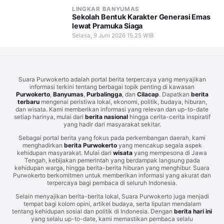
LINGKAR BANYUMAS
Sekolah Bentuk Karakter Generasi Emas
lewat Pramuka Siaga
Selasa, 9 Juni 2026 15.25 WIB
Suara Purwokerto adalah portal berita terpercaya yang menyajikan
informasi terkini tentang berbagai topik penting di kawasan
Purwokerto
,
Banyumas
,
Purbalingga
, dan
Cilacap
. Dapatkan
berita
terbaru
mengenai peristiwa lokal, ekonomi, politik, budaya, hiburan,
dan wisata. Kami memberikan informasi yang relevan dan up-to-date
setiap harinya, mulai dari
berita nasional
hingga cerita-cerita inspiratif
yang hadir dari masyarakat sekitar.
Sebagai portal berita yang fokus pada perkembangan daerah, kami
menghadirkan
berita Purwokerto
yang mencakup segala aspek
kehidupan masyarakat. Mulai dari
wisata
yang mempesona di Jawa
Tengah, kebijakan pemerintah yang berdampak langsung pada
kehidupan warga, hingga berita-berita hiburan yang menghibur. Suara
Purwokerto berkomitmen untuk memberikan informasi yang akurat dan
terpercaya bagi pembaca di seluruh Indonesia.
Selain menyajikan berita-berita lokal, Suara Purwokerto juga menjadi
tempat bagi kolom opini, artikel budaya, serta liputan mendalam
tentang kehidupan sosial dan politik di Indonesia. Dengan
berita hari ini
yang selalu up-to-date, kami memastikan pembaca selalu