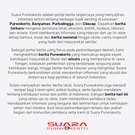
Suara Purwokerto adalah portal berita terpercaya yang menyajikan
informasi terkini tentang berbagai topik penting di kawasan
Purwokerto
,
Banyumas
,
Purbalingga
, dan
Cilacap
. Dapatkan
berita
terbaru
mengenai peristiwa lokal, ekonomi, politik, budaya, hiburan,
dan wisata. Kami memberikan informasi yang relevan dan up-to-date
setiap harinya, mulai dari
berita nasional
hingga cerita-cerita inspiratif
yang hadir dari masyarakat sekitar.
Sebagai portal berita yang fokus pada perkembangan daerah, kami
menghadirkan
berita Purwokerto
yang mencakup segala aspek
kehidupan masyarakat. Mulai dari
wisata
yang mempesona di Jawa
Tengah, kebijakan pemerintah yang berdampak langsung pada
kehidupan warga, hingga berita-berita hiburan yang menghibur. Suara
Purwokerto berkomitmen untuk memberikan informasi yang akurat dan
terpercaya bagi pembaca di seluruh Indonesia.
Selain menyajikan berita-berita lokal, Suara Purwokerto juga menjadi
tempat bagi kolom opini, artikel budaya, serta liputan mendalam
tentang kehidupan sosial dan politik di Indonesia. Dengan
berita hari ini
yang selalu up-to-date, kami memastikan pembaca selalu
mendapatkan informasi yang berguna dan bermanfaat untuk kehidupan
sehari-hari mereka. Ikuti terus perkembangan terbaru dan jadilah
bagian dari komunitas pembaca setia kami di Suara Purwokerto.