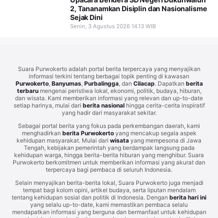
2, Tananamkan Disiplin dan Nasionalisme
Sejak Dini
Senin, 3 Agustus 2026 14.13 WIB
Suara Purwokerto adalah portal berita terpercaya yang menyajikan
informasi terkini tentang berbagai topik penting di kawasan
Purwokerto
,
Banyumas
,
Purbalingga
, dan
Cilacap
. Dapatkan
berita
terbaru
mengenai peristiwa lokal, ekonomi, politik, budaya, hiburan,
dan wisata. Kami memberikan informasi yang relevan dan up-to-date
setiap harinya, mulai dari
berita nasional
hingga cerita-cerita inspiratif
yang hadir dari masyarakat sekitar.
Sebagai portal berita yang fokus pada perkembangan daerah, kami
menghadirkan
berita Purwokerto
yang mencakup segala aspek
kehidupan masyarakat. Mulai dari
wisata
yang mempesona di Jawa
Tengah, kebijakan pemerintah yang berdampak langsung pada
kehidupan warga, hingga berita-berita hiburan yang menghibur. Suara
Purwokerto berkomitmen untuk memberikan informasi yang akurat dan
terpercaya bagi pembaca di seluruh Indonesia.
Selain menyajikan berita-berita lokal, Suara Purwokerto juga menjadi
tempat bagi kolom opini, artikel budaya, serta liputan mendalam
tentang kehidupan sosial dan politik di Indonesia. Dengan
berita hari ini
yang selalu up-to-date, kami memastikan pembaca selalu
mendapatkan informasi yang berguna dan bermanfaat untuk kehidupan