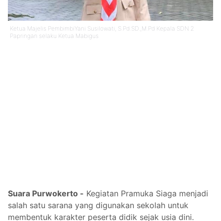
Ketua Majelis PembimbiYani Susilowati, S.Pd.SD.,M.Pd Kepala SDN 2
Papringan selaku Ketua Mabigus
Suara Purwokerto -
Kegiatan Pramuka Siaga menjadi
salah satu sarana yang digunakan sekolah untuk
membentuk karakter peserta didik sejak usia dini.