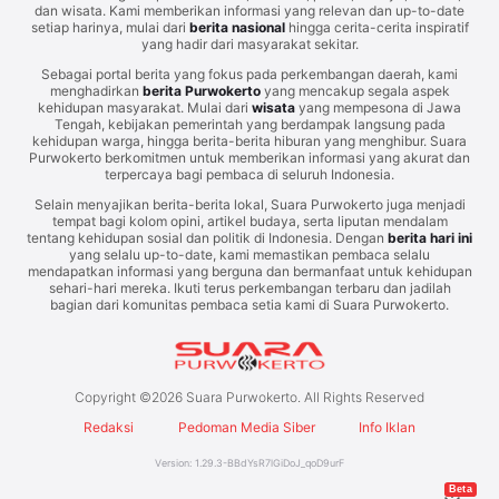
dan wisata. Kami memberikan informasi yang relevan dan up-to-date
setiap harinya, mulai dari
berita nasional
hingga cerita-cerita inspiratif
yang hadir dari masyarakat sekitar.
Sebagai portal berita yang fokus pada perkembangan daerah, kami
menghadirkan
berita Purwokerto
yang mencakup segala aspek
kehidupan masyarakat. Mulai dari
wisata
yang mempesona di Jawa
Tengah, kebijakan pemerintah yang berdampak langsung pada
kehidupan warga, hingga berita-berita hiburan yang menghibur. Suara
Purwokerto berkomitmen untuk memberikan informasi yang akurat dan
terpercaya bagi pembaca di seluruh Indonesia.
Selain menyajikan berita-berita lokal, Suara Purwokerto juga menjadi
tempat bagi kolom opini, artikel budaya, serta liputan mendalam
tentang kehidupan sosial dan politik di Indonesia. Dengan
berita hari ini
yang selalu up-to-date, kami memastikan pembaca selalu
mendapatkan informasi yang berguna dan bermanfaat untuk kehidupan
sehari-hari mereka. Ikuti terus perkembangan terbaru dan jadilah
bagian dari komunitas pembaca setia kami di Suara Purwokerto.
Copyright ©
2026
Suara Purwokerto. All Rights Reserved
Redaksi
Pedoman Media Siber
Info Iklan
Version:
1.29.3
-
BBdYsR7lGiDoJ_qoD9urF
Beta