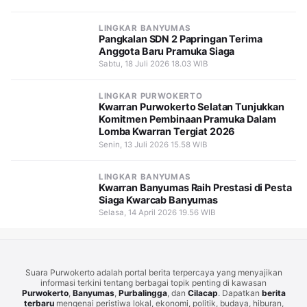
LINGKAR BANYUMAS
Pangkalan SDN 2 Papringan Terima
Anggota Baru Pramuka Siaga
Sabtu, 18 Juli 2026 18.03 WIB
LINGKAR PURWOKERTO
Kwarran Purwokerto Selatan Tunjukkan
Komitmen Pembinaan Pramuka Dalam
Lomba Kwarran Tergiat 2026
Senin, 13 Juli 2026 15.58 WIB
LINGKAR BANYUMAS
Kwarran Banyumas Raih Prestasi di Pesta
Siaga Kwarcab Banyumas
Selasa, 14 April 2026 19.56 WIB
Suara Purwokerto adalah portal berita terpercaya yang menyajikan
informasi terkini tentang berbagai topik penting di kawasan
Purwokerto
,
Banyumas
,
Purbalingga
, dan
Cilacap
. Dapatkan
berita
terbaru
mengenai peristiwa lokal, ekonomi, politik, budaya, hiburan,