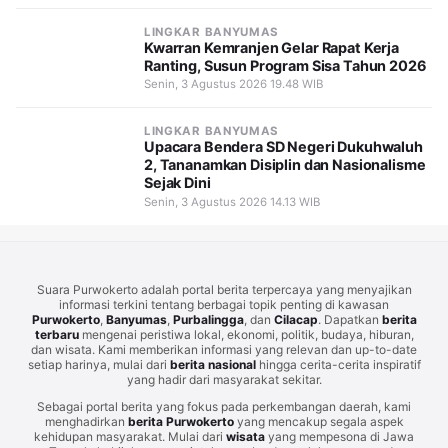
LINGKAR BANYUMAS
Kwarran Kemranjen Gelar Rapat Kerja
Ranting, Susun Program Sisa Tahun 2026
Senin, 3 Agustus 2026 19.48 WIB
LINGKAR BANYUMAS
Upacara Bendera SD Negeri Dukuhwaluh
2, Tananamkan Disiplin dan Nasionalisme
Sejak Dini
Senin, 3 Agustus 2026 14.13 WIB
Suara Purwokerto adalah portal berita terpercaya yang menyajikan
informasi terkini tentang berbagai topik penting di kawasan
Purwokerto
,
Banyumas
,
Purbalingga
, dan
Cilacap
. Dapatkan
berita
terbaru
mengenai peristiwa lokal, ekonomi, politik, budaya, hiburan,
dan wisata. Kami memberikan informasi yang relevan dan up-to-date
setiap harinya, mulai dari
berita nasional
hingga cerita-cerita inspiratif
yang hadir dari masyarakat sekitar.
Sebagai portal berita yang fokus pada perkembangan daerah, kami
menghadirkan
berita Purwokerto
yang mencakup segala aspek
kehidupan masyarakat. Mulai dari
wisata
yang mempesona di Jawa